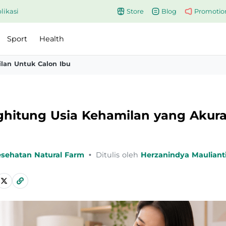
likasi
Store
Blog
Promotio
Sport
Health
lan Untuk Calon Ibu
ghitung Usia Kehamilan yang Akura
esehatan Natural Farm
•
Ditulis oleh
Herzanindya Mauliant