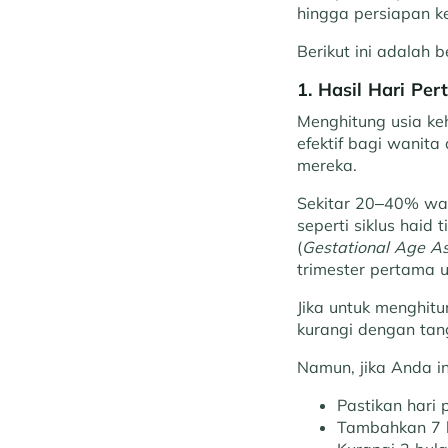
hingga persiapan ke
Berikut ini adalah
1. Hasil Hari Pe
Menghitung usia ke
efektif bagi wanita
mereka.
Sekitar 20–40% wan
seperti siklus haid
(
Gestational Age A
trimester pertama 
Jika untuk menghitu
kurangi dengan tang
Namun, jika Anda in
Pastikan hari 
Tambahkan 7 h