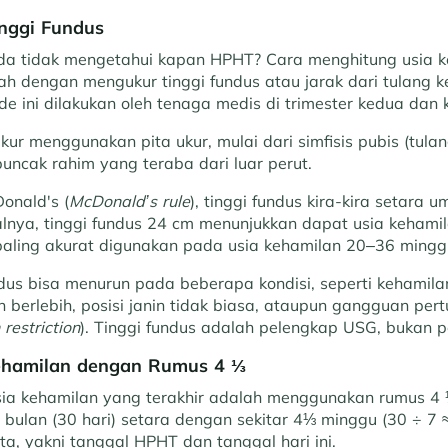
inggi Fundus
a tidak mengetahui kapan HPHT? Cara menghitung usia k
lah dengan mengukur tinggi fundus atau jarak dari tulang 
e ini dilakukan oleh tenaga medis di trimester kedua dan k
ukur menggunakan pita ukur, mulai dari simfisis pubis (tula
uncak rahim yang teraba dari luar perut.
onald's (
McDonald’s rule
), tinggi fundus kira-kira setara 
lnya, tinggi fundus 24 cm menunjukkan dapat usia kehamil
 paling akurat digunakan pada usia kehamilan 20–36 mingg
dus bisa menurun pada beberapa kondisi, seperti kehamila
berlebih, posisi janin tidak biasa, ataupun gangguan per
restriction
). Tinggi fundus adalah pelengkap USG, bukan p
Kehamilan dengan Rumus 4 ⅓
sia kehamilan yang terakhir adalah menggunakan rumus 4
bulan (30 hari) setara dengan sekitar 4⅓ minggu (30 ÷ 7 ≈ 
a, yakni tanggal HPHT dan tanggal hari ini.