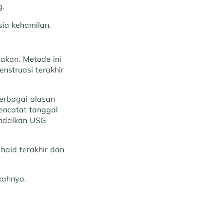
g.
ia kehamilan.
akan. Metode ini
nstruasi terakhir
erbagai alasan
mencatat tanggal
andalkan USG
haid terakhir dan
kahnya.