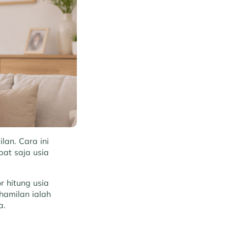
an. Cara ini
at saja usia
 hitung usia
hamilan ialah
a.