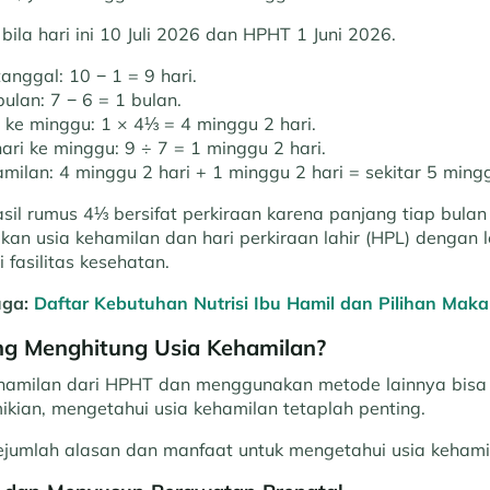
bila hari ini 10 Juli 2026 dan HPHT 1 Juni 2026.
tanggal: 10 − 1 = 9 hari.
bulan: 7 − 6 = 1 bulan.
 ke minggu: 1 × 4⅓ = 4 minggu 2 hari.
hari ke minggu: 9 ÷ 7 = 1 minggu 2 hari.
amilan: 4 minggu 2 hari + 1 minggu 2 hari = sekitar 5 mingg
sil rumus 4⅓ bersifat perkiraan karena panjang tiap bulan 
kan usia kehamilan dan hari perkiraan lahir (HPL) dengan l
fasilitas kesehatan.
uga:
Daftar Kebutuhan Nutrisi Ibu Hamil dan Pilihan Mak
g Menghitung Usia Kehamilan?
ehamilan dari HPHT dan menggunakan metode lainnya bisa
ikian, mengetahui usia kehamilan tetaplah penting.
sejumlah alasan dan manfaat untuk mengetahui usia kehamil