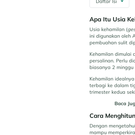
Daftar Isi
Apa Itu Usia K
Usia kehamilan (
ges
ini digunakan oleh 
pembuahan sulit dip
Kehamilan dimulai 
persalinan. Perlu d
biasanya 2 minggu 
Kehamilan idealnya 
terbagi ke dalam ti
trimester kedua sek
Baca Ju
Cara Menghitun
Dengan mengetahui 
mampu memperkirak