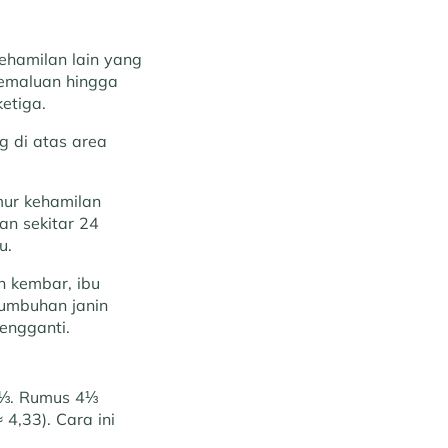
ehamilan lain yang
kemaluan hingga
etiga.
ng di atas area
umur kehamilan
an sekitar 24
u.
n kembar, ibu
tumbuhan janin
engganti.
 ⅓. Rumus 4⅓
4,33). Cara ini