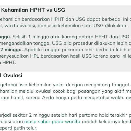
a Kehamilan HPHT vs USG
kehamilan berdasarkan HPHT dan USG dapat berbeda. Ini d
d, waktu ovulasi, dan usia kehamilan saat USG dilakukan.
nggu.
Selisih 1 minggu atau kurang antara HPHT dan USG 
mengandalkan tanggal USG bila prosedur dilakukan lebih 
–2 minggu.
Apabila tanggal perkiraan lahir berbeda lebih 
menyesuaikan HPL berdasarkan hasil USG karena cara ini le
n HPHT.
l Ovulasi
ngetahui usia kehamilan yakni dengan menghitung tanggal 
amilan melalui ovulasi cocok bagi pasangan yang aktif me
gram hamil, karena Anda hanya perlu mengetahui waktu ov
jadi sekitar 2 minggu setelah hari pertama haid terakhir p
vulasi atau
masa subur pada wanita
adalah keluarnya lend
perti putih telur.