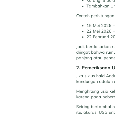
Kurangi 3 bula
Tambahkan 1 
Contoh perhitungan
15 Mei 2026 
22 Mei 2026 −
22 Februari 2
Jadi, berdasarkan r
diingat bahwa rumus
panjang atau pende
2. Pemeriksaan 
Jika siklus haid An
kandungan adalah c
Menghitung usia keh
karena pada beber
Seiring bertambahn
itu, akurasi USG un