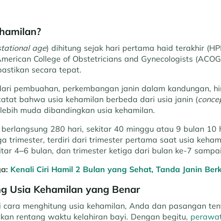
ehamilan?
tational age
) dihitung sejak hari pertama haid terakhir (H
American College of Obstetricians and Gynecologists (ACOG
astikan secara tepat.
dari pembuahan, perkembangan janin dalam kandungan, h
icatat bahwa usia kehamilan berbeda dari usia janin (
conce
lebih muda dibandingkan usia kehamilan.
berlangsung 280 hari, sekitar 40 minggu atau 9 bulan 10 h
ga trimester, terdiri dari trimester pertama saat usia keham
itar 4–6 bulan, dan trimester ketiga dari bulan ke-7 sampai 
ga:
Kenali Ciri Hamil 2 Bulan yang Sehat, Tanda Janin Be
g Usia Kehamilan yang Benar
cara menghitung usia kehamilan, Anda dan pasangan tent
an rentang waktu kelahiran bayi. Dengan begitu,
perawat