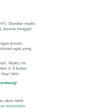
PHT). Standar medis
), karena tanggal
ingga proses
ptional age
) yang
ari. Waktu ini
ilan 1–3 bulan,
bayi lahir.
rkembang!
u akan lebih
an kehamilan