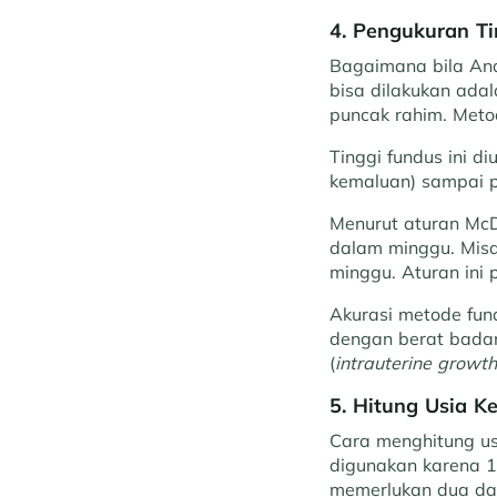
4. Pengukuran T
Bagaimana bila And
bisa dilakukan ada
puncak rahim. Metod
Tinggi fundus ini di
kemaluan) sampai p
Menurut aturan McD
dalam minggu. Misa
minggu. Aturan ini
Akurasi metode fun
dengan berat badan 
(
intrauterine growth 
5. Hitung Usia 
Cara menghitung u
digunakan karena 1 
memerlukan dua dat