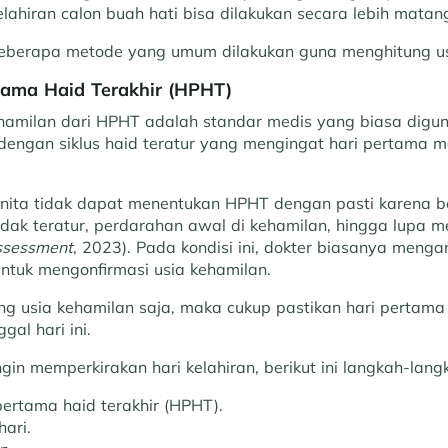
lahiran calon buah hati bisa dilakukan secara lebih matan
 beberapa metode yang umum dilakukan guna menghitung us
rtama Haid Terakhir (HPHT)
hamilan dari HPHT adalah standar medis yang biasa digun
 dengan siklus haid teratur yang mengingat hari pertama me
ita tidak dapat menentukan HPHT dengan pasti karena b
 tidak teratur, perdarahan awal di kehamilan, hingga lupa 
ssessment
, 2023). Pada kondisi ini, dokter biasanya meng
untuk mengonfirmasi usia kehamilan.
ng usia kehamilan saja, maka cukup pastikan hari pertama 
gal hari ini.
gin memperkirakan hari kelahiran, berikut ini langkah-lang
pertama haid terakhir (HPHT).
ari.