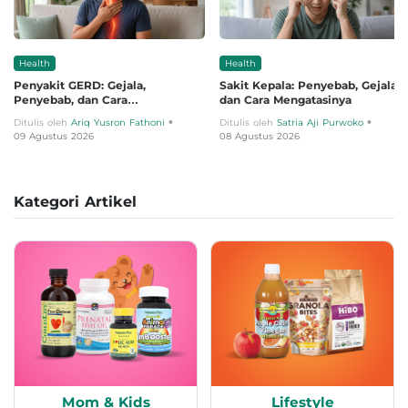
Health
Health
Penyakit GERD: Gejala,
Sakit Kepala: Penyebab, Gejala,
Penyebab, dan Cara
dan Cara Mengatasinya
Mengobatinya
•
•
Ditulis oleh
Ariq Yusron Fathoni
Ditulis oleh
Satria Aji Purwoko
09 Agustus 2026
08 Agustus 2026
Kategori Artikel
Mom & Kids
Lifestyle