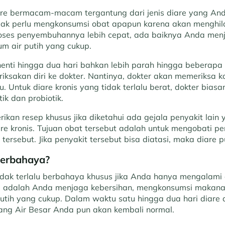
re bermacam-macam tergantung dari jenis diare yang And
idak perlu mengkonsumsi obat apapun karena akan menghi
roses penyembuhannya lebih cepat, ada baiknya Anda men
m air putih yang cukup.
rhenti hingga dua hari bahkan lebih parah hingga beberap
ksakan diri ke dokter. Nantinya, dokter akan memeriksa k
u. Untuk diare kronis yang tidak terlalu berat, dokter bias
ik dan probiotik.
ikan resep khusus jika diketahui ada gejala penyakit lai
re kronis. Tujuan obat tersebut adalah untuk mengobati pe
ersebut. Jika penyakit tersebut bisa diatasi, maka diare 
Berbahaya?
idak terlalu berbahaya khusus jika Anda hanya mengalami d
g adalah Anda menjaga kebersihan, mengkonsumsi makanan 
utih yang cukup. Dalam waktu satu hingga dua hari diare a
ang Air Besar Anda pun akan kembali normal.