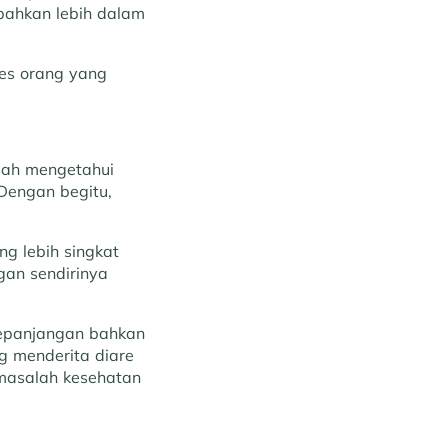
 bahkan lebih dalam
ses orang yang
elah mengetahui
 Dengan begitu,
ng lebih singkat
gan sendirinya
kepanjangan bahkan
g menderita diare
 masalah kesehatan