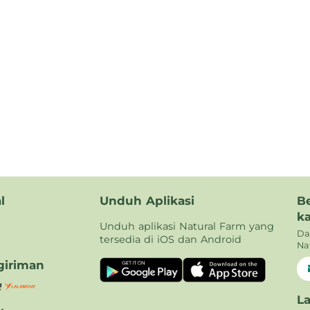
l
Unduh Aplikasi
B
k
Unduh aplikasi Natural Farm yang
Da
tersedia di iOS dan Android
Na
iriman
L