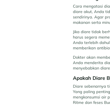
Cara mengatasi dia
diare akut, Anda t
sendirinya. Agar p
makanan serta minu
Jika diare tidak be
harus segera memeri
Anda terlebih dahul
memberikan antibiot
Dokter akan member
Anda menderita dia
menyebabkan diare t
Apakah Diare 
Diare sebenarnya t
Yang paling pentin
mengkonsumsi air p
Ritme dan feses Bu