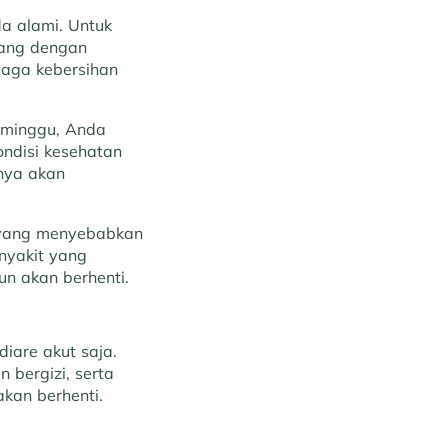
a alami. Untuk
lang dengan
jaga kebersihan
a minggu, Anda
ondisi kesehatan
anya akan
n yang menyebabkan
nyakit yang
pun akan berhenti.
iare akut saja.
bergizi, serta
kan berhenti.