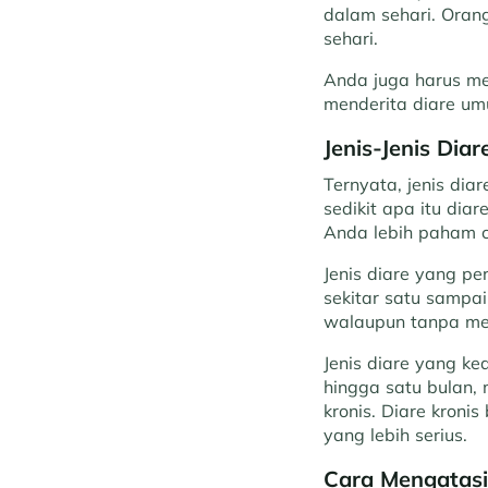
dalam sehari. Orang
sehari.
Anda juga harus me
menderita diare umu
Jenis-Jenis Dia
Ternyata, jenis dia
sedikit apa itu dia
Anda lebih paham c
Jenis diare yang pe
sekitar satu sampai
walaupun tanpa me
Jenis diare yang k
hingga satu bulan,
kronis. Diare kron
yang lebih serius.
Cara Mengatasi