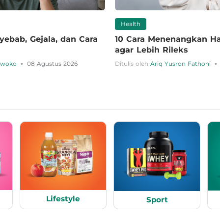
Health
yebab, Gejala, dan Cara
10 Cara Menenangkan Hat
agar Lebih Rileks
•
•
urwoko
08 Agustus 2026
Ditulis oleh
Ariq Yusron Fathoni
Lifestyle
Sport