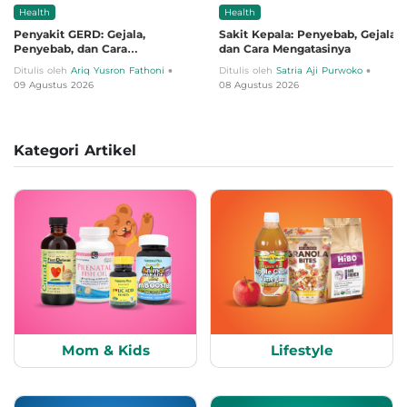
Health
Health
Penyakit GERD: Gejala,
Sakit Kepala: Penyebab, Gejala,
Penyebab, dan Cara
dan Cara Mengatasinya
Mengobatinya
•
•
Ditulis oleh
Ariq Yusron Fathoni
Ditulis oleh
Satria Aji Purwoko
09 Agustus 2026
08 Agustus 2026
Kategori Artikel
Mom & Kids
Lifestyle