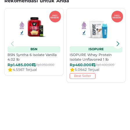
Rekomendasi untuk Anda
BSN
ISOPURE
BSN Syntha 6 Isolate Vanilla
ISOPURE Whey Protein
4.02 lb
Isolate Unflavored 1 lb
Rp1.485.000
Rp460.000
Rp1.950.000
Rp1.400.000
4.5
567 Terjual
5.0
642 Terjual
Best Seller
Pertanyaan tentang Kentang untuk Diet
Berapa kentang per hari untuk diet?
Bagaimana cara diet dengan kentang?