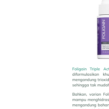
Foligain Triple 
diformulasikan k
mengandung trioxidi
sehingga tak mudah
Bahkan, varian Fol
mampu menghidrasi 
mengandung bahan-b