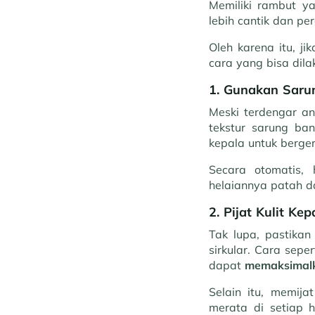
Memiliki rambut y
lebih cantik dan per
Oleh karena itu, j
cara yang bisa dil
1. Gunakan Sarun
Meski terdengar an
tekstur sarung ban
kepala untuk berge
Secara otomatis,
helaiannya patah d
2. Pijat Kulit K
Tak lupa, pastika
sirkular. Cara sepe
dapat
memaksimal
Selain itu, memij
merata di setiap h