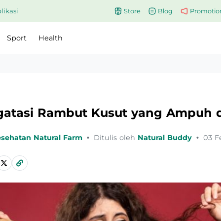
likasi
Store
Blog
Promotio
Sport
Health
gatasi Rambut Kusut yang Ampuh da
esehatan Natural Farm
•
Ditulis oleh
Natural Buddy
•
03 F