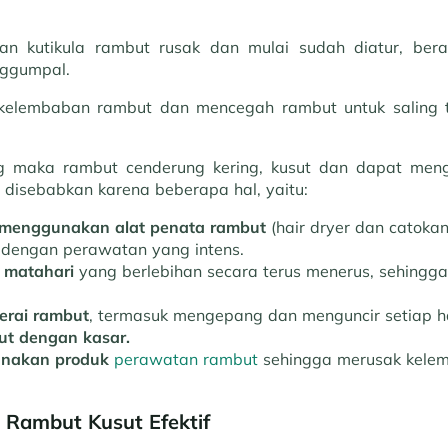
an kutikula rambut rusak dan mulai sudah diatur, bera
nggumpal.
kelembaban rambut dan mencegah rambut untuk saling ter
ng maka rambut cenderung kering, kusut dan dapat mengg
a disebabkan karena beberapa hal, yaitu:
g menggunakan alat penata rambut
(hair dryer dan catokan
i dengan perawatan yang intens.
 matahari
yang berlebihan secara terus menerus, sehing
erai rambut
, termasuk mengepang dan menguncir setiap ha
ut dengan kasar.
unakan produk
perawatan rambut
sehingga merusak kele
 Rambut Kusut Efektif