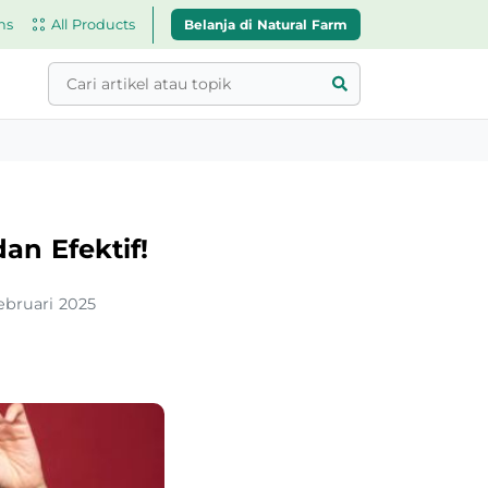
Belanja di Natural Farm
ns
All Products
n Efektif!
ebruari 2025