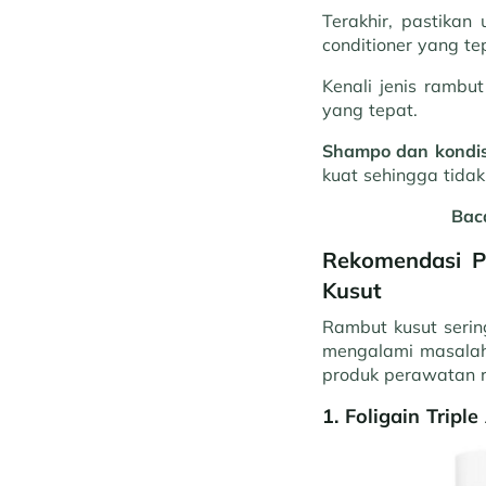
Terakhir, pastika
conditioner yang te
Kenali jenis ramb
yang tepat.
Shampo dan kondis
kuat sehingga tida
Bac
Rekomendasi P
Kusut
Rambut kusut serin
mengalami masalah
produk perawatan r
1.
Foligain Trip