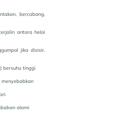
ntakan, bercabang,
jalin antara helai
umpal jika disisir.
) bersuhu tinggi
ga menyebabkan
ri.
mbaban alami