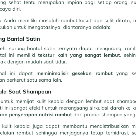
ang sehat tentu merupakan impian bagi setiap orang, s
caya diri.
ika Anda memiliki masalah rambut kusut dan sulit ditata
akukan untuk mengatasinya, diantaranya adalah:
g Bantal Satin
eh, sarung bantal satin ternyata dapat mengurangi ramb
tal ini memiliki
tekstur kain yang sangat lembut
, seh
rak dengan mudah saat tidur.
 hal ini dapat
meminimalisir gesekan rambut
yang se
an berkerut satu sama lain.
epala Saat Shampoan
n untuk memijat kulit kepala dengan lembut saat shamp
rti ini sangat efektif untuk merangsang sirkulasi darah ke k
kan
penyerapan nutrisi rambut
dari produk shampoo yang
at kulit kepala juga dapat membantu mendistribusikan m
elaian rambut sehingga menjaganya tetap terhidrasi, s