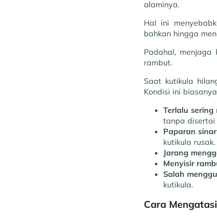
alaminya.
Hal ini menyebabk
bahkan hingga me
Padahal, menjaga 
rambut.
Saat kutikula hila
Kondisi ini biasany
Terlalu serin
tanpa diserta
Paparan sinar
kutikula rusak.
Jarang mengg
Menyisir ramb
Salah mengg
kutikula.
Cara Mengatasi