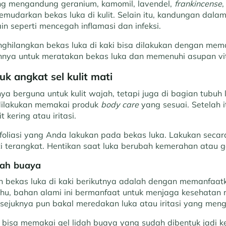
ng mengandung geranium, kamomil, lavendel,
frankincense
mudarkan bekas luka di kulit. Selain itu, kandungan dalam
n seperti mencegah inflamasi dan infeksi.
ghilangkan bekas luka di kaki bisa dilakukan dengan mem
nnya untuk meratakan bekas luka dan memenuhi asupan vi
tuk angkat sel kulit mati
ya berguna untuk kulit wajah, tetapi juga di bagian tubuh l
dilakukan memakai produk
body care
yang sesuai. Setelah 
 kering atau iritasi.
sfoliasi yang Anda lakukan pada bekas luka. Lakukan seca
ati terangkat. Hentikan saat luka berubah kemerahan atau g
idah buaya
 bekas luka di kaki berikutnya adalah dengan memanfaatk
tahu, bahan alami ini bermanfaat untuk menjaga kesehatan
i sejuknya pun bakal meredakan luka atau iritasi yang men
a bisa memakai gel lidah buaya yang sudah dibentuk jadi 