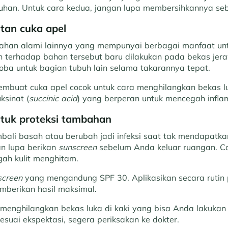
uhan. Untuk cara kedua, jangan lupa membersihkannya seb
tan cuka apel
ahan alami lainnya yang mempunyai berbagai manfaat unt
ian terhadap bahan tersebut baru dilakukan pada bekas jer
ba untuk bagian tubuh lain selama takarannya tepat.
embuat cuka apel cocok untuk cara menghilangkan bekas lu
sinat (
succinic acid
) yang berperan untuk mencegah inflam
tuk proteksi tambahan
bali basah atau berubah jadi infeksi saat tak mendapatkan
an lupa berikan
sunscreen
sebelum Anda keluar ruangan. Car
gah kulit menghitam.
screen
yang mengandung SPF 30. Aplikasikan secara rutin 
mberikan hasil maksimal.
 menghilangkan bekas luka di kaki yang bisa Anda lakuka
sesuai ekspektasi, segera periksakan ke dokter.