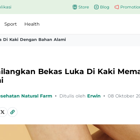
likasi
Store
Blog
Promotio
Sport
Health
a Di Kaki Dengan Bahan Alami
ilangkan Bekas Luka Di Kaki Mema
i
esehatan Natural Farm
•
Ditulis oleh
Erwin
•
08 Oktober 2