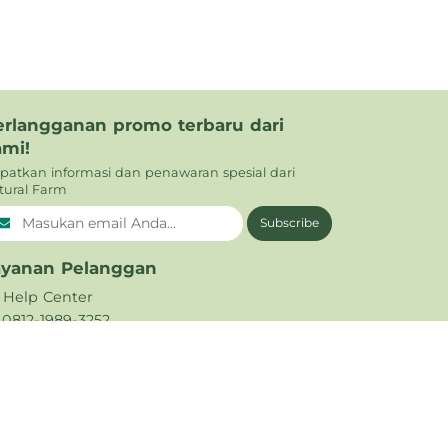
erlangganan promo terbaru dari
ami!
patkan informasi dan penawaran spesial dari
tural Farm
Subscribe
ayanan Pelanggan
Help Center
0812-1989-3252
021 - 5665 794
support@naturalfarm.id