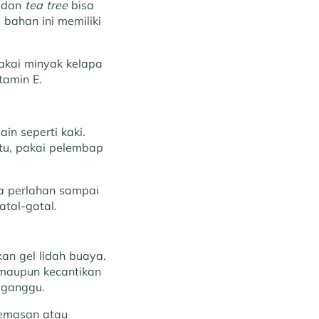
, dan
tea tree
bisa
 bahan ini memiliki
akai minyak kelapa
tamin E.
ain seperti kaki.
itu, pakai pelembap
ra perlahan sampai
atal-gatal.
an gel lidah buaya.
 maupun kecantikan
gganggu.
kemasan atau