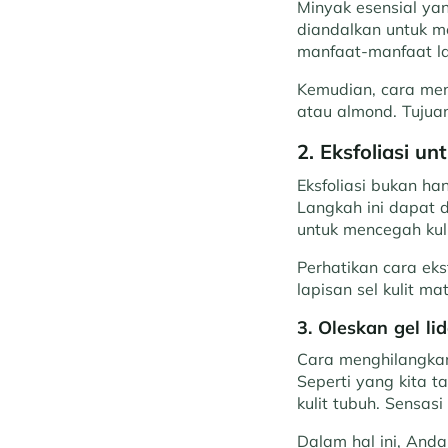
Minyak esensial ya
diandalkan untuk me
manfaat-manfaat lai
Kemudian, cara men
atau almond. Tujua
2. Eksfoliasi un
Eksfoliasi bukan han
Langkah ini dapat 
untuk mencegah kulit
Perhatikan cara ek
lapisan sel kulit m
3. Oleskan gel l
Cara menghilangkan
Seperti yang kita 
kulit tubuh. Sensas
Dalam hal ini, And