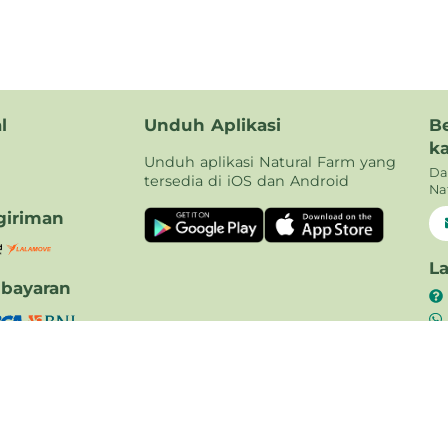
l
Unduh Aplikasi
B
k
Unduh aplikasi Natural Farm yang
Da
tersedia di iOS dan Android
Na
iriman
L
bayaran