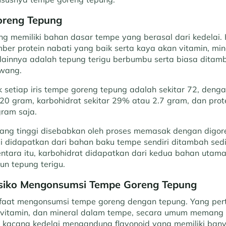
oreng Tepung
 memiliki bahan dasar tempe yang berasal dari kedelai. K
ber protein nabati yang baik serta kaya akan vitamin, min
 lainnya adalah tepung terigu berbumbu serta biasa dita
awang.
k setiap iris tempe goreng tepung adalah sekitar 72, denga
,20 gram, karbohidrat sekitar 29% atau 2.7 gram, dan pro
gram saja.
ng tinggi disebabkan oleh proses memasak dengan digore
mi didapatkan dari bahan baku tempe sendiri ditambah sedi
ntara itu, karbohidrat didapatkan dari kedua bahan utama 
un tepung terigu.
isiko Mengonsumsi Tempe Goreng Tepung
aat mengonsumsi tempe goreng dengan tepung. Yang per
 vitamin, dan mineral dalam tempe, secara umum memang 
, kacang kedelai mengandung flavonoid yang memiliki ban