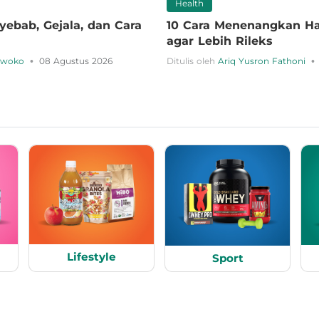
Health
yebab, Gejala, dan Cara
10 Cara Menenangkan Hat
agar Lebih Rileks
•
•
urwoko
08 Agustus 2026
Ditulis oleh
Ariq Yusron Fathoni
Lifestyle
Sport