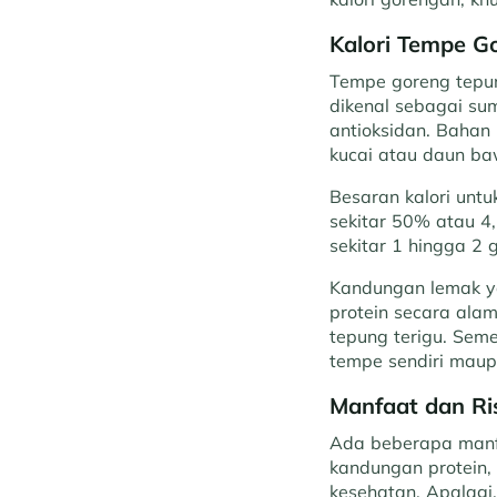
Kalori Tempe G
Tempe goreng tepung
dikenal sebagai sum
antioksidan. Bahan
kucai atau daun b
Besaran kalori untu
sekitar 50% atau 4
sekitar 1 hingga 2 
Kandungan lemak ya
protein secara ala
tepung terigu. Seme
tempe sendiri maup
Manfaat dan R
Ada beberapa manf
kandungan protein,
kesehatan. Apalagi