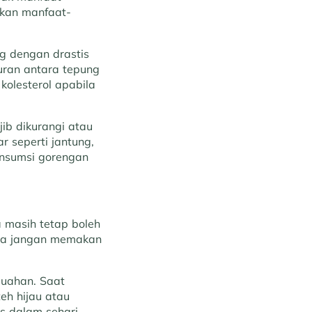
akan manfaat-
g dengan drastis
uran antara tepung
olesterol apabila
ib dikurangi atau
r seperti jantung,
konsumsi gorengan
masih tetap boleh
rta jangan memakan
buahan. Saat
eh hijau atau
as dalam sehari