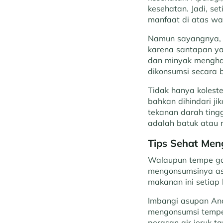
kesehatan. Jadi, s
manfaat di atas wal
Namun sayangnya, 
karena santapan ya
dan minyak menghas
dikonsumsi secara b
Tidak hanya kolest
bahkan dihindari ji
tekanan darah tingg
adalah batuk atau 
Tips Sehat Me
Walaupun tempe go
mengonsumsinya asa
makanan ini setiap 
Imbangi asupan And
mengonsumsi tempe 
perasan air jeruk t