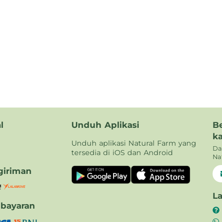
l
Unduh Aplikasi
B
k
Unduh aplikasi Natural Farm yang
Da
tersedia di iOS dan Android
Na
iriman
L
bayaran