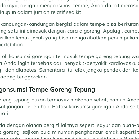
etidaknya, dengan mengonsumsi tempe, Anda dapat meras
aupun dalam jumlah relatif sedikit.
kandungan-kandungan bergizi dalam tempe bisa berkuran
ng satu ini dimasak dengan cara digoreng. Apalagi, camp
ilkan lemak jenuh yang bisa mengakibatkan penumpukan k
erlebihan.
erol, konsumsi gorengan termasuk tempe goreng tepung waj
ka Anda ingin terbebas dari penyakit-penyakit kardiovaskula
i, dan diabetes. Sementara itu, efek jangka pendek dari 
radang tenggorokan.
ngonsumsi Tempe Goreng Tepung
reng tepung bukan termasuk makanan sehat, namun Anda 
l jangan berlebihan. Batasi konsumsi gorengan Anda se
hari.
a dengan olahan bergizi lainnya seperti sayur dan buah-
goreng, sajikan pula minuman penghancur lemak seperti t
anpa gula. Jangan lupa konsumsi air putih setidaknya 8 gel