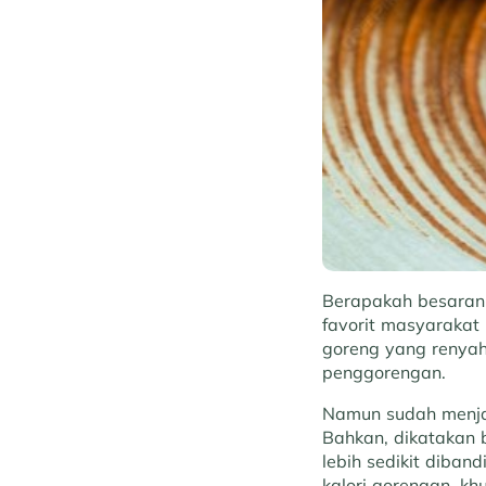
Berapakah besaran
favorit masyarakat
goreng yang renyah
penggorengan.
Namun sudah menjad
Bahkan, dikatakan
lebih sedikit diband
kalori gorengan, k