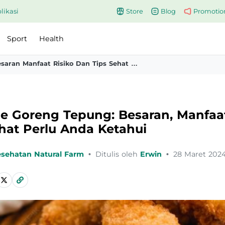
likasi
Store
Blog
Promotio
Sport
Health
Kalori Tempe Goreng Tepung Besaran Manfaat Risiko Dan Tips Sehat Perlu Anda Ketahui
e Goreng Tepung: Besaran, Manfaat,
hat Perlu Anda Ketahui
esehatan Natural Farm
•
Ditulis oleh
Erwin
•
28 Maret 202