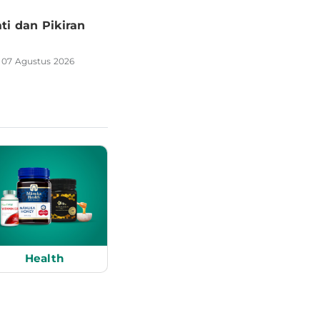
i dan Pikiran
•
07 Agustus 2026
Ditulis oleh
Herzanindya Maulianti
06 Agus
Health