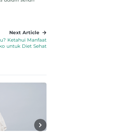
Next Article
bu? Ketahui Manfaat
iko untuk Diet Sehat
Health
Jus Cranberry untuk ISK, Benar
Efektif? Ini Penjelasannya