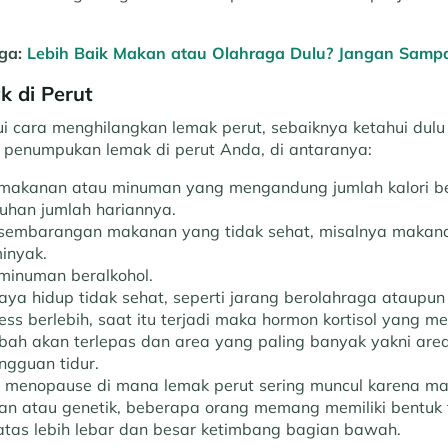
uga:
Lebih Baik Makan atau Olahraga Dulu? Jangan Sampai
 di Perut
 cara menghilangkan lemak perut, sebaiknya ketahui dulu 
penumpukan lemak di perut Anda, di antaranya:
akanan atau minuman yang mengandung jumlah kalori be
tuhan jumlah hariannya.
embarangan makanan yang tidak sehat, misalnya makanan
inyak.
inuman beralkohol.
ya hidup tidak sehat, seperti jarang berolahraga ataupun
ss berlebih, saat itu terjadi maka hormon kortisol yang 
ah akan terlepas dan area yang paling banyak yakni area
gguan tidur.
a menopause di mana lemak perut sering muncul karena ma
nan atau genetik, beberapa orang memang memiliki bentuk 
atas lebih lebar dan besar ketimbang bagian bawah.