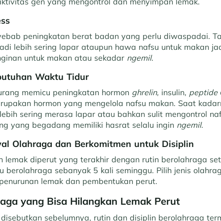
ktivitas gen yang mengontrol dan menyimpan lemak.
ess
yebab peningkatan berat badan yang perlu diwaspadai. T
jadi lebih sering lapar ataupun hawa nafsu untuk makan ja
nginan untuk makan atau sekadar
ngemil
.
butuhan Waktu Tidur
kurang memicu peningkatan hormon
ghrelin,
insulin,
peptide
erupakan hormon yang mengelola nafsu makan. Saat kada
ebih sering merasa lapar atau bahkan sulit mengontrol na
ng yang begadang memiliki hasrat selalu ingin
ngemil
.
al Olahraga dan Berkomitmen untuk Disiplin
 lemak diperut yang terakhir dengan rutin berolahraga se
u berolahraga sebanyak 5 kali seminggu. Pilih jenis olahra
 penurunan lemak dan pembentukan perut.
aga yang Bisa Hilangkan Lemak Perut
disebutkan sebelumnya, rutin dan disiplin berolahraga te