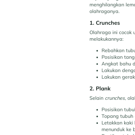
menghilangkan lemak
olahraganya.
1. Crunches
Olahraga ini cocok 
melakukannya:
Rebahkan tubu
Posisikan tan
Angkat bahu d
Lakukan denga
Lakukan gerak
2. Plank
Selain
crunches
, ol
Posisikan tubu
Topang tubuh 
Letakkan kaki
menunduk ke 