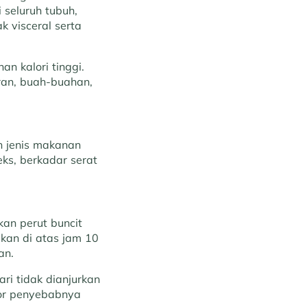
 seluruh tubuh,
k visceral serta
an kalori tinggi.
uran, buah-buahan,
h jenis makanan
ks, berkadar serat
an perut buncit
kan di atas jam 10
an.
ri tidak dianjurkan
tor penyebabnya