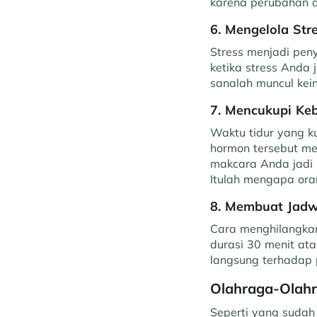
karena perubahan a
6. Mengelola Str
Stress menjadi pen
ketika stress Anda 
sanalah muncul kei
7. Mencukupi Ke
Waktu tidur yang 
hormon tersebut m
makcara Anda jadi l
Itulah mengapa ora
8. Membuat Jadw
Cara menghilangkan
durasi 30 menit ata
langsung terhadap
Olahraga-Olahr
Seperti yang sudah 