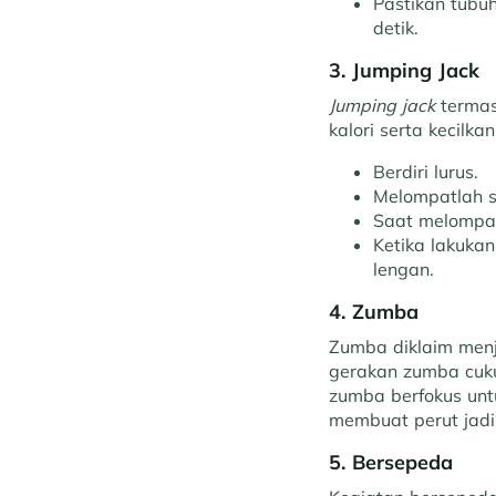
Pastikan tubuh
detik.
3. Jumping Jack
Jumping jack
termas
kalori serta kecilka
Berdiri lurus.
Melompatlah s
Saat melompat,
Ketika lakukan
lengan.
4. Zumba
Zumba diklaim menja
gerakan zumba cuku
zumba berfokus untu
membuat perut jadi
5. Bersepeda