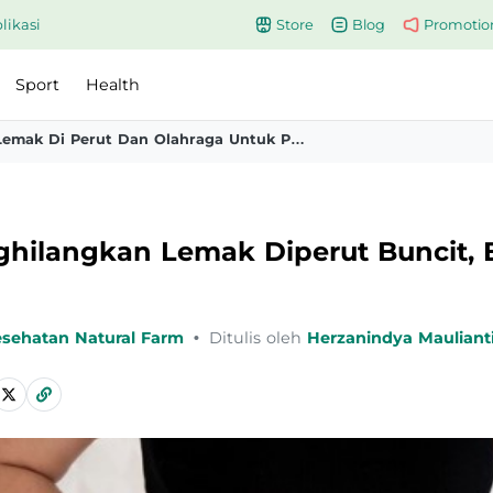
likasi
Store
Blog
Promotio
Sport
Health
Sejumlah Cara Menghilangkan Lemak Di Perut Dan Olahraga Untuk Pangkas Lemak Perut 2
hilangkan Lemak Diperut Buncit, E
esehatan Natural Farm
•
Ditulis oleh
Herzanindya Mauliant