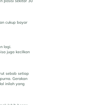
n posisi sekitar 30
an cukup bayar
n lagi.
isa juga kecilkan
rut sebab setiap
mpurna. Gerakan
al inilah yang