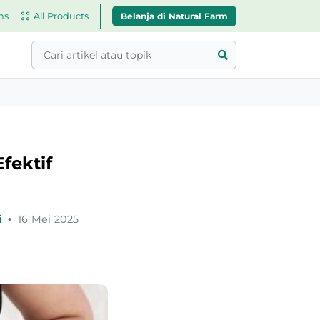
Belanja di Natural Farm
ns
All Products
fektif
i
•
16 Mei 2025