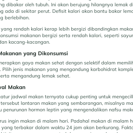
ng dibakar oleh tubuh. Ini akan berujung hilangnya lemak di
 ada di sekitar perut. Defisit kalori akan bantu bakar lema
g berlebihan.
 yang rendah kalori kerap lebih bergizi dibandingkan makan
onsumsi makanan bergizi serta rendah kalori, seperti say
dan kacang-kacangan.
s Makanan yang Dikonsumsi
erapkan gaya makan sehat dengan selektif dalam memili
 Pilih jenis makanan yang mengandung karbohidrat komple
 serta mengandung lemak sehat.
wal Makan
ur jadwal makan ternyata cukup penting untuk mengecilk
 tersebut lantaran makan yang sembarangan, misalnya ma
 penurunan hormon leptin yang mengendalikan nafsu mak
erus ingin makan di malam hari. Padahal makan di malam ha
 yang terbakar dalam waktu 24 jam akan berkurang. Fak