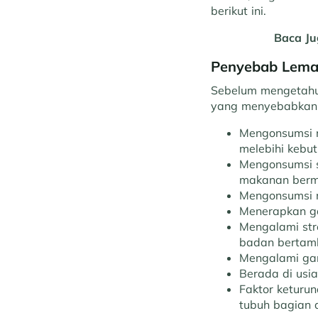
berikut ini.
Baca J
Penyebab Lemak
Sebelum mengetahui
yang menyebabkan 
Mengonsumsi m
melebihi kebu
Mengonsumsi s
makanan berm
Mengonsumsi m
Menerapkan ga
Mengalami stre
badan bertamb
Mengalami gan
Berada di usi
Faktor keturu
tubuh bagian 