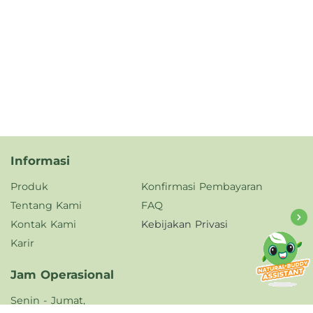
Informasi
Produk
Konfirmasi Pembayaran
Tentang Kami
FAQ
Kontak Kami
Kebijakan Privasi
Karir
Jam Operasional
Senin - Jumat,