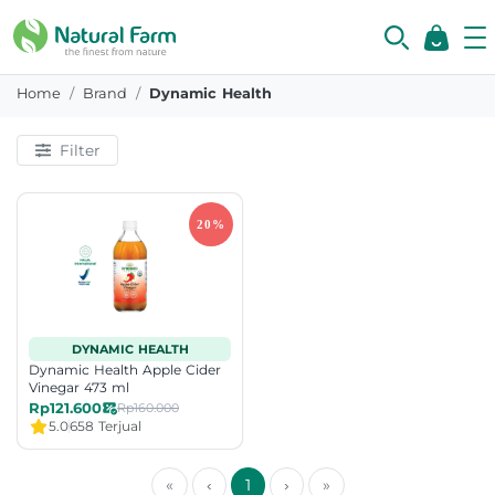
Home
Brand
Dynamic Health
Filter
DYNAMIC HEALTH
Dynamic Health Apple Cider
Vinegar 473 ml
Rp121.600
Rp160.000
5.0
658 Terjual
«
‹
1
›
»