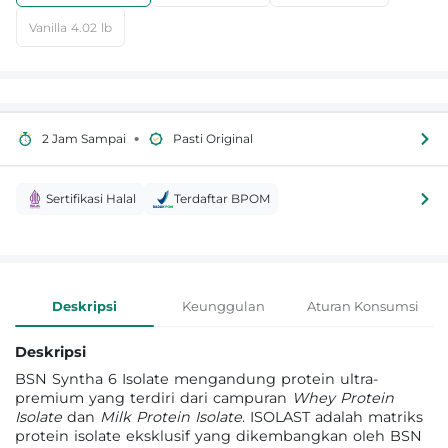
Vanilla 4.02 lb
•
2 Jam Sampai
Pasti Original
Sertifikasi Halal
Terdaftar BPOM
Informasi Produk
Deskripsi
Keunggulan
Aturan Konsumsi
Deskripsi
BSN Syntha 6 Isolate mengandung protein ultra-
premium yang terdiri dari campuran
Whey Protein
Isolate
dan
Milk Protein Isolate
. ISOLAST adalah matriks
protein isolate eksklusif yang dikembangkan oleh BSN