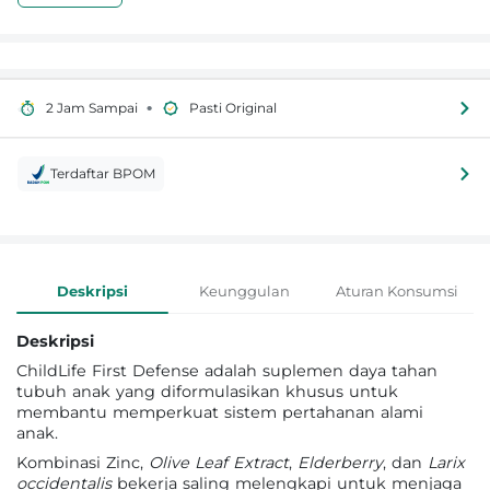
•
2 Jam Sampai
Pasti Original
Terdaftar BPOM
Informasi Produk
Deskripsi
Keunggulan
Aturan Konsumsi
Deskripsi
ChildLife First Defense adalah suplemen daya tahan
tubuh anak yang diformulasikan khusus untuk
membantu memperkuat sistem pertahanan alami
anak.
Kombinasi Zinc,
Olive Leaf Extract
,
Elderberry
, dan
Larix
occidentalis
bekerja saling melengkapi untuk menjaga