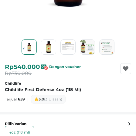
Rp540.000
Dengan voucher
Rp750.000
Childlife
Childlife First Defense 4oz (118 Ml)
|
Terjual
659
5.0
(3 Ulasan)
Pilih Varian
4oz (118 ml)