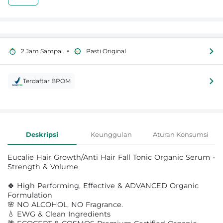
•
2 Jam Sampai
Pasti Original
Terdaftar BPOM
Informasi Produk
Deskripsi
Keunggulan
Aturan Konsumsi
Eucalie Hair Growth/Anti Hair Fall Tonic Organic Serum -
Strength & Volume
🍀 High Performing, Effective & ADVANCED Organic
Formulation
🌸 NO ALCOHOL, NO Fragrance.
💧 EWG & Clean Ingredients