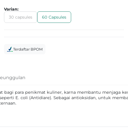
Varian:
30 capsules
60 Capsules
Terdaftar BPOM
eunggulan
faat bagi para penikmat kuliner, karna membantu menjaga k
eperti E. coli (Antidiare). Sebagai antioksidan, untuk me
cernaan.