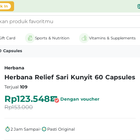
likasi
k In
Gift Card
Sports & Nutrition
Vitamins & Supplements
0 Capsules
Herbana
Herbana Relief Sari Kunyit 60 Capsules
Terjual
109
Rp123.548
Dengan voucher
Rp153.000
2 Jam Sampai
Pasti Original