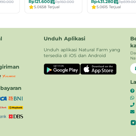
Rp121.600
Rp431.280
990.000
Rp160.000
Rp599.00
5.0
658 Terjual
5.0
615 Terjual
l
Unduh Aplikasi
B
k
Unduh aplikasi Natural Farm yang
Da
tersedia di iOS dan Android
Na
iriman
L
bayaran