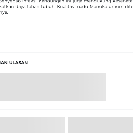
nyebab infeksi. Kandungan ini juga mendukung kesehata
gkatkan daya tahan tubuh. Kualitas madu Manuka umum dite
nya.
IAN ULASAN