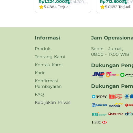
Rp1.224.000
Rp712.800
Rp1.700.000
Rp
5.0
884 Terjual
5.0
682 Terjual
Informasi
Jam Operasiona
Produk
Senin - Jumat,
08.00 - 17.00 WIB
Tentang Kami
Kontak Kami
Dukungan Peng
Karir
Konfirmasi
Dukungan Pem
Pembayaran
FAQ
Kebijakan Privasi