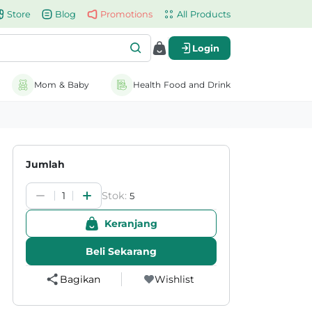
Store
Blog
Promotions
All Products
Login
Mom & Baby
Health Food and Drink
Jumlah
Stok:
1
5
Keranjang
Beli Sekarang
Bagikan
Wishlist