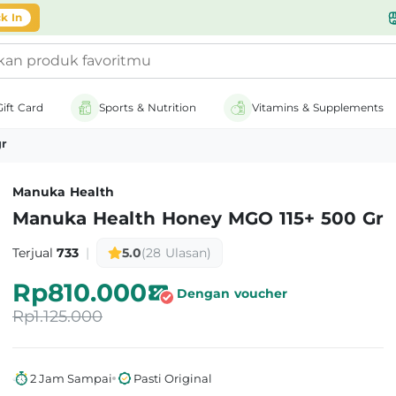
likasi
k In
Gift Card
Sports & Nutrition
Vitamins & Supplements
gr
Manuka Health
Manuka Health Honey MGO 115+ 500 Gr
Terjual
733
|
5.0
(28 Ulasan)
Rp810.000
Dengan voucher
Rp1.125.000
2 Jam Sampai
Pasti Original