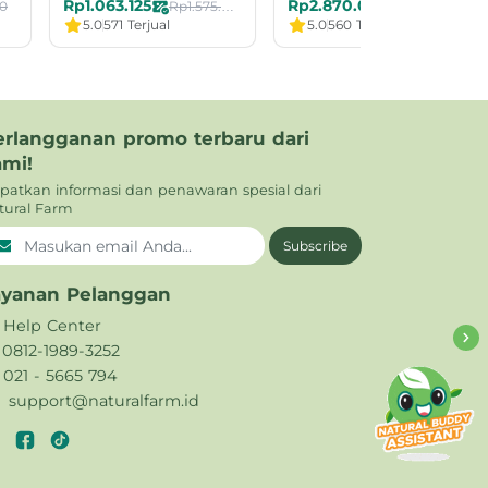
Rp1.063.125
Rp2.870.000
0
Rp1.575.000
Rp3.900.000
5.0
571 Terjual
5.0
560 Terjual
erlangganan promo terbaru dari
ami!
patkan informasi dan penawaran spesial dari
tural Farm
Subscribe
ayanan Pelanggan
Help Center
0812-1989-3252
021 - 5665 794
support@naturalfarm.id