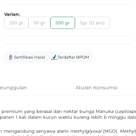
Varian:
250 gr
50 gr
500 gr
5gr (12 pcs)
Sertifikasi Halal
Terdaftar BPOM
eunggulan
Aturan Konsumsi
premium yang berasal dari nektar bunga Manuka (
Leptosp
ipanen 1 kali dalam kurun waktu kurang lebih 6 minggu da
dan mengandung senyawa alami
methylglyoxal
(MGO).
Methyl