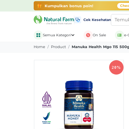
Gratis Ongkir + Banyak Promo
belanja di ap
Kumpulkan bonus poin!
Chec
Cek Kesehatan
Semua Kategori
On Sale
e-
Home
Product
Manuka Health Mgo 115 500