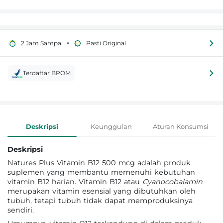
•
2 Jam Sampai
Pasti Original
Terdaftar BPOM
Informasi Produk
Deskripsi
Keunggulan
Aturan Konsumsi
Deskripsi
Natures Plus Vitamin B12 500 mcg adalah produk
suplemen yang membantu memenuhi kebutuhan
vitamin B12 harian. Vitamin B12 atau
Cyanocobalamin
merupakan vitamin esensial yang dibutuhkan oleh
tubuh, tetapi tubuh tidak dapat memproduksinya
sendiri.