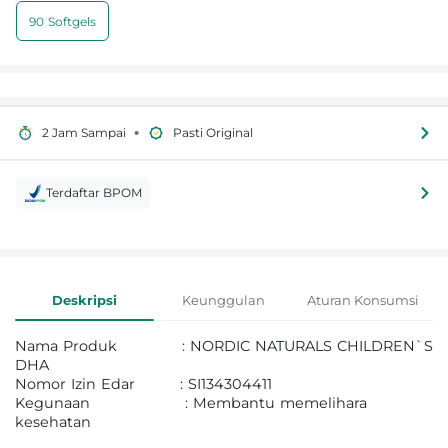
90 Softgels
•
2 Jam Sampai
Pasti Original
Terdaftar BPOM
Informasi Produk
Deskripsi
Keunggulan
Aturan Konsumsi
Nama Produk : NORDIC NATURALS CHILDREN`S
DHA
Nomor Izin Edar : SI134304411
Kegunaan : Membantu memelihara
kesehatan