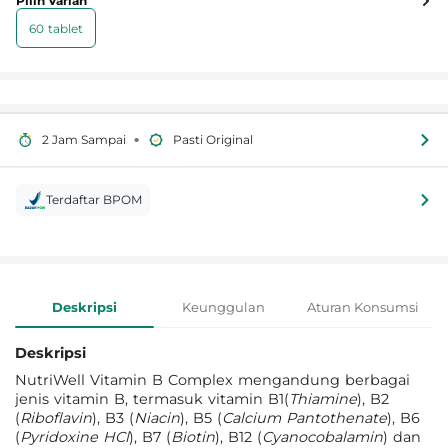
Pilih Varian
60 tablet
•
2 Jam Sampai
Pasti Original
Terdaftar BPOM
Informasi Produk
Deskripsi
Keunggulan
Aturan Konsumsi
Deskripsi
NutriWell Vitamin B Complex mengandung berbagai
jenis vitamin B, termasuk vitamin B1(
Thiamine
), B2
(
Riboflavin
), B3 (
Niacin
), B5 (
Calcium Pantothenate
), B6
(
Pyridoxine HCl
), B7 (
Biotin
), B12 (
Cyanocobalamin
) dan