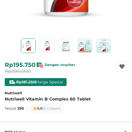
Rp195.750
Dengan voucher
Rp290.000
Rp181.250
Harga Spesial
Nutriwell
Nutriwell Vitamin B Complex 60 Tablet
|
Terjual
295
5.0
(4 Ulasan)