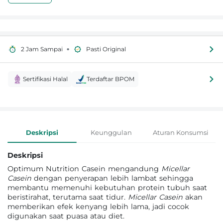
•
2 Jam Sampai
Pasti Original
Sertifikasi Halal
Terdaftar BPOM
Informasi Produk
Deskripsi
Keunggulan
Aturan Konsumsi
Deskripsi
Optimum Nutrition Casein mengandung
Micellar
Casein
dengan penyerapan lebih lambat sehingga
membantu memenuhi kebutuhan protein tubuh saat
beristirahat, terutama saat tidur.
Micellar Casein
akan
memberikan efek kenyang lebih lama, jadi cocok
digunakan saat puasa atau diet.