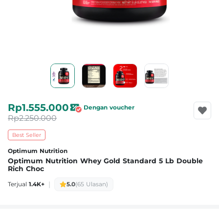
Rp1.555.000
Dengan voucher
Rp2.250.000
Best Seller
Optimum Nutrition
Optimum Nutrition Whey Gold Standard 5 Lb Double
Rich Choc
|
Terjual
1.4K+
5.0
(65 Ulasan)