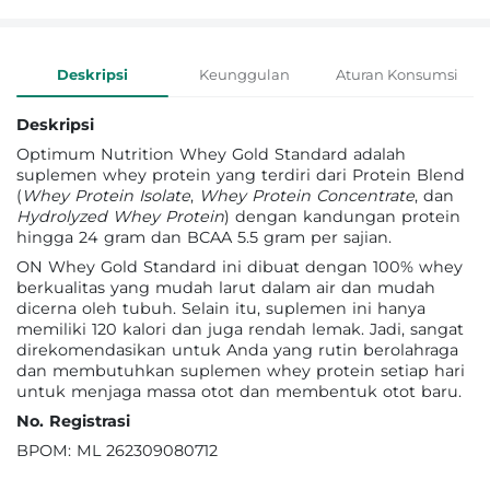
Informasi Produk
Deskripsi
Keunggulan
Aturan Konsumsi
Deskripsi
Optimum Nutrition Whey Gold Standard adalah
suplemen whey protein yang terdiri dari Protein Blend
(
Whey Protein Isolate
,
Whey Protein Concentrate
, dan
Hydrolyzed Whey Protein
) dengan kandungan protein
hingga 24 gram dan BCAA 5.5 gram per sajian.
ON Whey Gold Standard ini dibuat dengan 100% whey
berkualitas yang mudah larut dalam air dan mudah
dicerna oleh tubuh. Selain itu, suplemen ini hanya
memiliki 120 kalori dan juga rendah lemak. Jadi, sangat
direkomendasikan untuk Anda yang rutin berolahraga
dan membutuhkan suplemen whey protein setiap hari
untuk menjaga massa otot dan membentuk otot baru.
No. Registrasi
BPOM: ML 262309080712