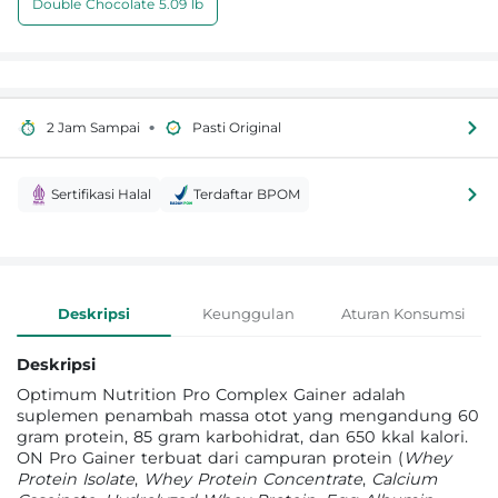
Double Chocolate 5.09 lb
•
2 Jam Sampai
Pasti Original
Sertifikasi Halal
Terdaftar BPOM
Informasi Produk
Deskripsi
Keunggulan
Aturan Konsumsi
Deskripsi
Optimum Nutrition Pro Complex Gainer adalah
suplemen penambah massa otot yang mengandung 60
gram protein, 85 gram karbohidrat, dan 650 kkal kalori.
ON Pro Gainer terbuat dari campuran protein (
Whey
Protein Isolate
,
Whey Protein Concentrate
,
Calcium