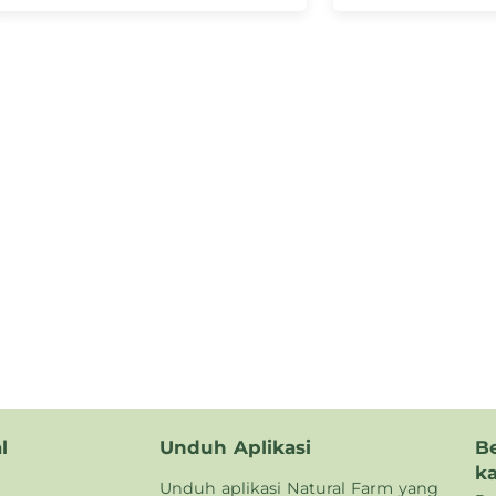
l
Unduh Aplikasi
B
k
Unduh aplikasi Natural Farm yang