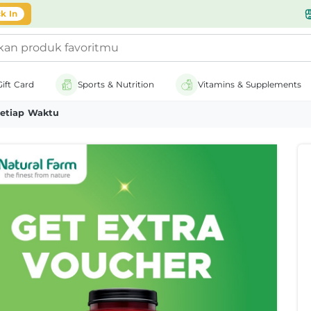
k In
Gift Card
Sports & Nutrition
Vitamins & Supplements
kmu Setiap Waktu!
Setiap Waktu