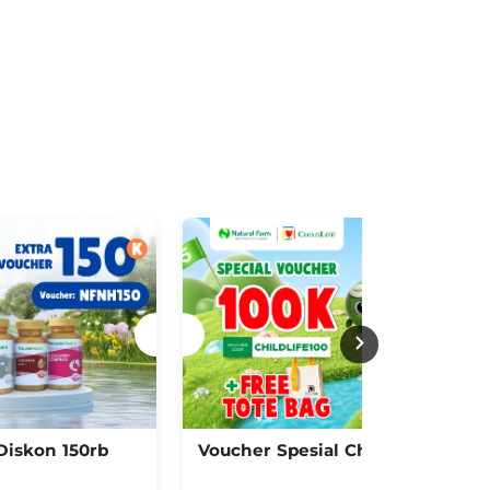
Diskon 150rb
Voucher Spesial Childlife