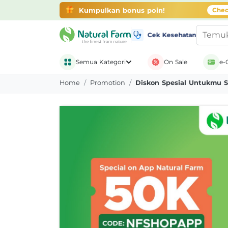
Kumpulkan bonus poin!
Chec
Cek Kesehatan
Semua Kategori
On Sale
e-
Diskon Spesial, Untu
Home
Promotion
Diskon Spesial Untukmu 