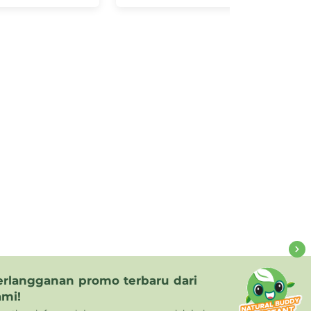
erlangganan promo terbaru dari
ami!