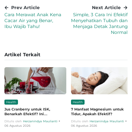
Prev Article
Next Article
Cara Merawat Anak Kena
Simple, 3 Cara Ini Efektif
Cacar Air yang Benar,
Menyehatkan Tubuh dan
Ibu Wajib Tahu!
Menjaga Detak Jantung
Normal
Artikel Terkait
Health
Health
Jus Cranberry untuk ISK,
7 Manfaat Magnesium untuk
Benarkah Efektif? Ini
Tidur, Apakah Efektif?
Penjelasannya
•
•
Ditulis oleh
Herzanindya Maulianti
Ditulis oleh
Herzanindya Maulianti
06 Agustus 2026
06 Agustus 2026