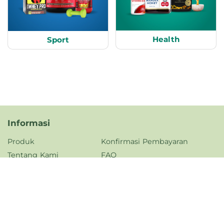
Health
Sport
Informasi
Produk
Konfirmasi Pembayaran
Tentang Kami
FAQ
Kontak Kami
Kebijakan Privasi
Karir
Jam Operasional
Senin - Jumat,