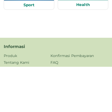
Health
Sport
Informasi
Produk
Konfirmasi Pembayaran
Tentang Kami
FAQ
Kontak Kami
Kebijakan Privasi
Karir
Jam Operasional
Senin - Jumat,
08.00 - 17.00 WIB
Dukungan Pengiriman