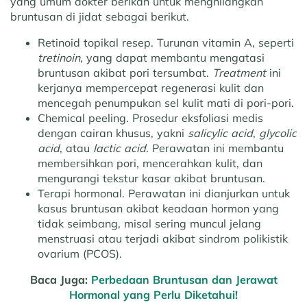
yang umum dokter berikan untuk menghilangkan
bruntusan di jidat sebagai berikut.
Retinoid topikal resep.
Turunan vitamin A, seperti
tretinoin
, yang dapat membantu mengatasi
bruntusan akibat pori tersumbat.
Treatment
ini
kerjanya mempercepat regenerasi kulit dan
mencegah penumpukan sel kulit mati di pori-pori.
Chemical peeling.
Prosedur eksfoliasi medis
dengan cairan khusus, yakni
salicylic acid
,
glycolic
acid
, atau
lactic acid
. Perawatan ini membantu
membersihkan pori, mencerahkan kulit, dan
mengurangi tekstur kasar akibat bruntusan.
Terapi hormonal.
Perawatan ini dianjurkan untuk
kasus bruntusan akibat keadaan hormon yang
tidak seimbang, misal sering muncul jelang
menstruasi atau terjadi akibat sindrom polikistik
ovarium (PCOS).
Baca Juga:
Perbedaan Bruntusan dan Jerawat
Hormonal yang Perlu Diketahui!