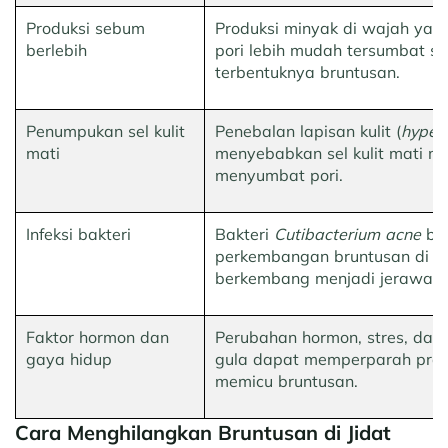
Produksi sebum
Produksi minyak di wajah yang 
berlebih
pori lebih mudah tersumbat s
terbentuknya bruntusan.
Penumpukan sel kulit
Penebalan lapisan kulit (
hyperk
mati
menyebabkan sel kulit mati 
menyumbat pori.
Infeksi bakteri
Bakteri
Cutibacterium acne
be
perkembangan bruntusan di ji
berkembang menjadi jerawat a
Faktor hormon dan
Perubahan hormon, stres, dan 
gaya hidup
gula dapat memperparah prod
memicu bruntusan.
Cara Menghilangkan Bruntusan di Jidat