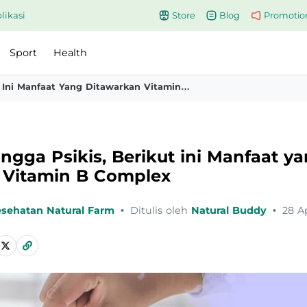
likasi
Store
Blog
Promotio
Sport
Health
Dari Fisik Hingga Psikis Berikut Ini Manfaat Yang Ditawarkan Vitamin B Complex
ingga Psikis, Berikut ini Manfaat y
 Vitamin B Complex
esehatan Natural Farm
•
Ditulis oleh
Natural Buddy
•
28 A