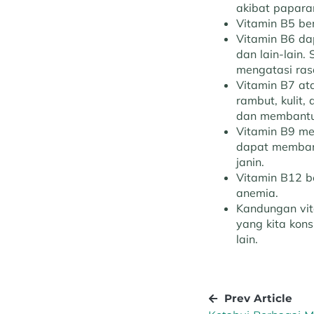
akibat papara
Vitamin B5 be
Vitamin B6 da
dan lain-lain.
mengatasi ras
Vitamin B7 at
rambut, kulit,
dan membantu 
Vitamin B9 mer
dapat memban
janin.
Vitamin B12 b
anemia.
Kandungan vi
yang kita kons
lain.
Prev Article