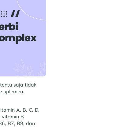
entu saja tidak
, suplemen
tamin A, B, C, D,
 vitamin B
B6, B7, B9, dan