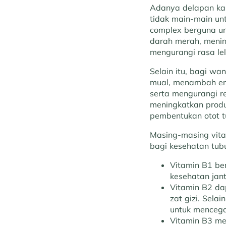
Adanya delapan kan
tidak main-main unt
complex berguna un
darah merah, menin
mengurangi rasa le
Selain itu, bagi wa
mual, menambah en
serta mengurangi re
meningkatkan produ
pembentukan otot tu
Masing-masing vita
bagi kesehatan tub
Vitamin B1 be
kesehatan jan
Vitamin B2 d
zat gizi. Sela
untuk mencega
Vitamin B3 mem