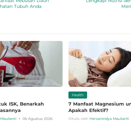
Manfaat Rebusan Daun
Lengkapi Nutrisi d
hatan Tubuh Anda
Men
Health
tuk ISK, Benarkah
7 Manfaat Magnesium un
elasannya
Apakah Efektif?
•
Maulianti
06 Agustus 2026
Ditulis oleh
Herzanindya Maulianti