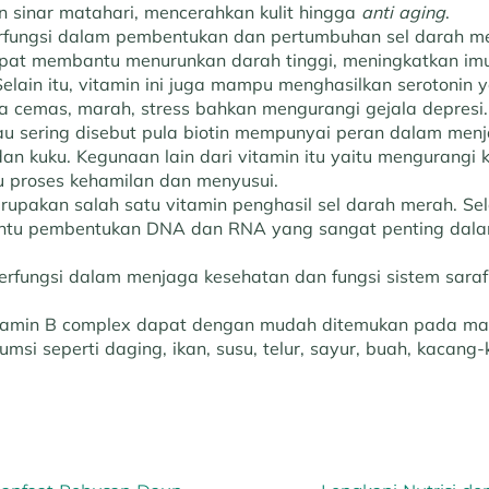
n sinar matahari, mencerahkan kulit hingga
anti aging
.
rfungsi dalam pembentukan dan pertumbuhan sel darah m
pat membantu menurunkan darah tinggi, meningkatkan im
 Selain itu, vitamin ini juga mampu menghasilkan serotonin
a cemas, marah, stress bahkan mengurangi gejala depresi.
au sering disebut pula biotin mempunyai peran dalam men
 dan kuku. Kegunaan lain dari vitamin itu yaitu mengurangi
proses kehamilan dan menyusui.
upakan salah satu vitamin penghasil sel darah merah. Selai
tu pembentukan DNA dan RNA yang sangat penting dal
erfungsi dalam menjaga kesehatan dan fungsi sistem sara
tamin B complex dapat dengan mudah ditemukan pada mak
umsi seperti daging, ikan, susu, telur, sayur, buah, kacang