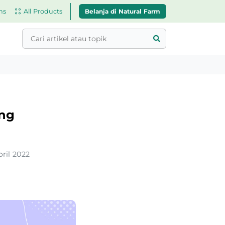
Belanja di Natural Farm
ns
All Products
ang
pril 2022