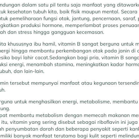
dungan dalam satu pil tentu saja manfaat yang ditawarkan
uk kesehatan tubuh kita, baik fisik maupun mental. Secar
tuk pemeliharaan fungsi otak, jantung, pencernaan, saraf,
gkatkan produksi hormone, memperlambat proses penuaan d
lah dan stress hingga gangguan kecemasan.
nita khususnya ibu hamil, vitamin B sangat berguna untuk 
ergi hingga membantu perkembangan otak pada janin di
siko bayi lahir cacat.Sedangkan bagi pria, vitamin B sang
ksi energi, menambah stamina, meningkatkan kadar hormo
buh, dan lain-lain.
min tersebut mempunyai manfaat atau kegunaan tersendir
uh.
rguna untuk menghasilkan energi, metabolisme, membantu
tung.
apat membantu metabolism dengan memecah makanan menj
in itu, vitamin yang sering disebut sebagai riboflavin ini ju
h penyumbatan darah dan beberapa penyakit seperti kank
iliki banyak manfaat terutama bagi kulit seperti melindun