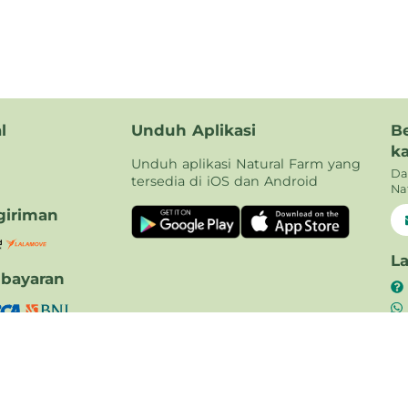
l
Unduh Aplikasi
B
k
Unduh aplikasi Natural Farm yang
Da
tersedia di iOS dan Android
Na
iriman
L
bayaran