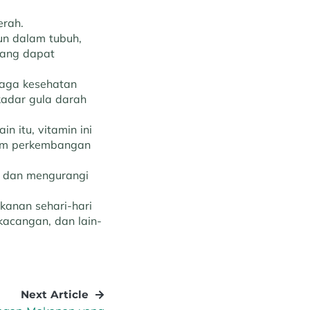
erah.
un dalam tubuh,
 yang dapat
jaga kesehatan
 kadar gula darah
n itu, vitamin ini
am perkembangan
f dan mengurangi
anan sehari-hari
-kacangan, dan lain-
Next Article