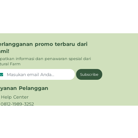
erlangganan promo terbaru dari
ami!
patkan informasi dan penawaran spesial dari
tural Farm
Subscribe
ayanan Pelanggan
Help Center
0812-1989-3252
021 - 5665 794
support@naturalfarm.id