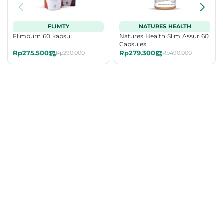
FLIMTY
NATURES HEALTH
Flimburn 60 kapsul
Natures Health Slim Assur 60
Capsules
Rp275.500
Rp279.300
Rp290.000
Rp490.000
Artikel Terkait
Health
Health
Jus Cranberry untuk ISK,
Kesehatan Wanita: Ketahui
Benarkah Efektif? Ini
Risiko Masalah & Cara
Penjelasannya
Menjaganya
•
•
Ditulis oleh
Herzanindya Maulianti
Ditulis oleh
Satria Aji Purwoko
06 Agustus 2026
03 Agustus 2026