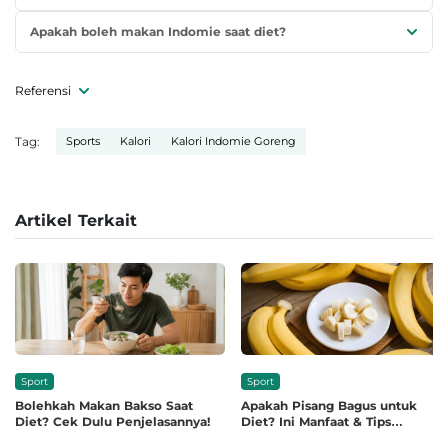
Apakah boleh makan Indomie saat diet?
Referensi
Tag:
Sports
Kalori
Kalori Indomie Goreng
Artikel Terkait
Sport
Sport
Bolehkah Makan Bakso Saat
Apakah Pisang Bagus untuk
Diet? Cek Dulu Penjelasannya!
Diet? Ini Manfaat & Tips
Makannya
•
•
Ditulis oleh
Ariq Yusron Fathoni
Ditulis oleh
Satria Aji Purwoko