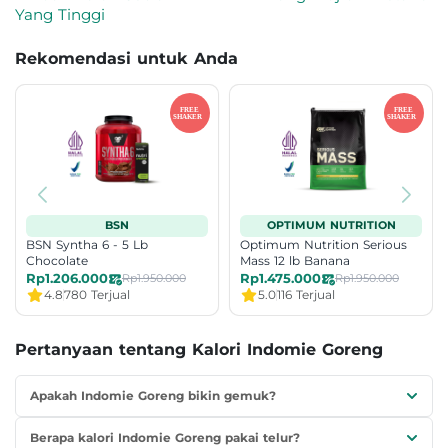
Yang Tinggi
Rekomendasi untuk Anda
BSN
OPTIMUM NUTRITION
BSN Syntha 6 - 5 Lb
Optimum Nutrition Serious
Chocolate
Mass 12 lb Banana
Rp1.206.000
Rp1.475.000
Rp1.950.000
Rp1.950.000
4.8
780 Terjual
5.0
116 Terjual
Pertanyaan tentang Kalori Indomie Goreng
Apakah Indomie Goreng bikin gemuk?
Berapa kalori Indomie Goreng pakai telur?