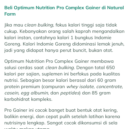
Beli Optimum Nutrition Pro Complex Gainer di Natural
Farm
Jika mau c
lean bulking
, fokus kalori tinggi saja tidak
cukup. Kebanyakan orang salah kaprah mengandalkan
kalori instan, contohnya kalori 1 bungkus Indomie
Goreng. Kalori Indomie Goreng didominasi lemak jenuh,
jadi yang didapat hanya perut buncit, bukan otot.
Optimum Nutrition Pro Complex Gainer membawa
solusi cerdas saat
clean bulking
. Dengan total 650
kalori per sajian, suplemen ini berfokus pada kualitas
nutrisi. Sebagian besar kalori berasal dari 60 gram
protein premium (campuran
whey isolate, concentrate,
casein, egg albumin,
dan
peptides
) dan 85 gram
karbohidrat kompleks.
Pro Gainer ini cocok banget buat bentuk otot kering,
balikin energi, dan cepat pulih setelah latihan karena
nutrisinya lengkap. Sangat cocok dikonsumsi di sela
waktu makan utama.