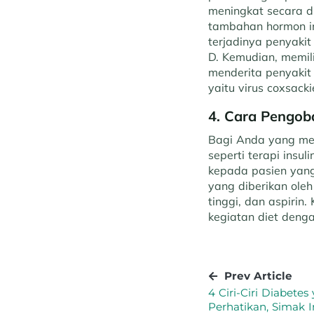
meningkat secara dr
tambahan hormon in
terjadinya penyakit
D. Kemudian, memili
menderita penyakit 
yaitu virus coxsack
4. Cara Pengob
Bagi Anda yang men
seperti terapi insu
kepada pasien yang
yang diberikan oleh
tinggi, dan aspiri
kegiatan diet deng
Prev Article
4 Ciri-Ciri Diabete
Perhatikan, Simak I