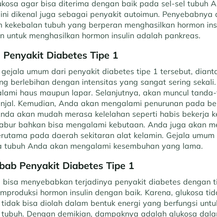
ukosa agar bisa diterima dengan baik pada sel-sel tubuh A
ini dikenal juga sebagai penyakit autoimun. Penyebabnya 
em kekebalan tubuh yang berperan menghasilkan hormon ins
n untuk menghasilkan hormon insulin adalah pankreas.
 Penyakit Diabetes Tipe 1
gejala umum dari penyakit diabetes tipe 1 tersebut, dian
g berlebihan dengan intensitas yang sangat sering sekali
ami haus maupun lapar. Selanjutnya, akan muncul tanda-
injal. Kemudian, Anda akan mengalami penurunan pada be
, Anda akan mudah merasa kelelahan seperti habis bekerja 
kabur bahkan bisa mengalami kebutaan. Anda juga akan m
erutama pada daerah sekitaran alat kelamin. Gejala umum 
a tubuh Anda akan mengalami kesembuhan yang lama.
bab Penyakit Diabetes Tipe 1
 bisa menyebabkan terjadinya penyakit diabetes dengan ti
mproduksi hormon insulin dengan baik. Karena, glukosa ti
tidak bisa diolah dalam bentuk energi yang berfungsi untu
tubuh. Dengan demikian, dampaknya adalah glukosa dala