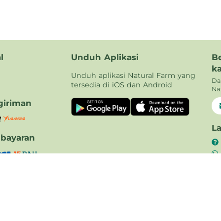
l
Unduh Aplikasi
B
k
Unduh aplikasi Natural Farm yang
Da
tersedia di iOS dan Android
Na
iriman
L
bayaran