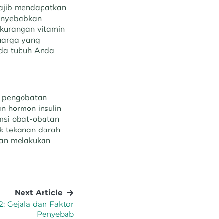
 wajib mendapatkan
menyebabkan
ekurangan vitamin
luarga yang
pada tubuh Anda
a pengobatan
an hormon insulin
msi obat-obatan
uk tekanan darah
dan melakukan
Next Article
2: Gejala dan Faktor
Penyebab