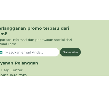
erlangganan promo terbaru dari
ami!
patkan informasi dan penawaran spesial dari
tural Farm
Subscribe
ayanan Pelanggan
Help Center
0812-1989-3252
021 - 5665 794
support@naturalfarm.id