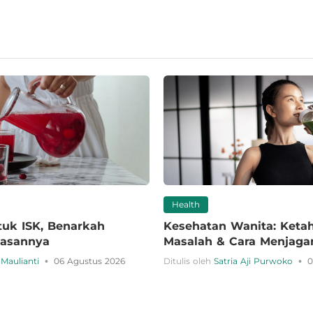
Health
tuk ISK, Benarkah
Kesehatan Wanita: Ketah
elasannya
Masalah & Cara Menjaga
•
•
Maulianti
06 Agustus 2026
Ditulis oleh
Satria Aji Purwoko
0