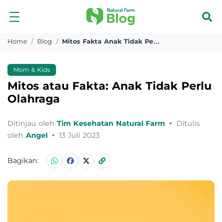
Home
Blog
Mitos Fakta Anak Tidak Perlu Olahraga
Mom & Kids
Mitos atau Fakta: Anak Tidak Perlu
Olahraga
Ditinjau oleh
Tim Kesehatan Natural Farm
•
Ditulis
oleh
Angel
•
13 Juli 2023
Bagikan: