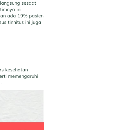
erlangsung sesaat
timnya ini
ukan ada 19% pasien
s tinnitus ini juga
tas kesehatan
perti memengaruhi
.