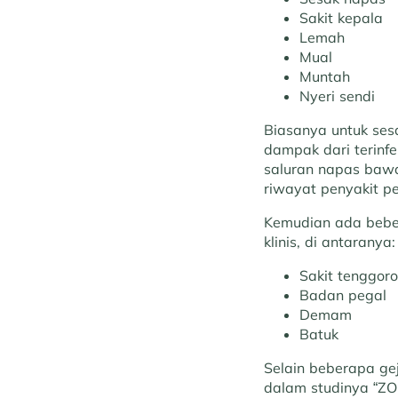
Sakit kepala
Lemah
Mual
Muntah
Nyeri sendi
Biasanya untuk ses
dampak dari terinfe
saluran napas bawa
riwayat penyakit p
Kemudian ada beber
klinis, di antaranya
Sakit tenggor
Badan pegal
Demam
Batuk
Selain beberapa gej
dalam studinya “ZO