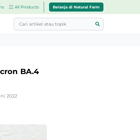
Belanja di Natural Farm
ns
All Products
cron BA.4
uni 2022