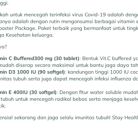
ggi.
kah untuk mencegah terinfeksi virus Covid-19 adalah den
ranya adalah dengan rutin mengonsumsi berbagai vitamin e
ooster Package. Paket terbaik yang bermanfaat untuk ting
ga Kesehatan keluarga.
ya?
amin C Buffered300 mg (30 tablet)
: Bentuk Vit.C buffered 
udah diserap secara maksimal untuk bantu jaga daya ta
min D3 1000 IU (90 softgel)
: kandungan tinggi 1000 IU co
unitas tubuh serta juga dapat mencegah infeksi influenza 
min E 400IU (30 softgel)
: Dengan fitur water soluble muda
 tubuh untuk mencegah radikal bebas serta menjaga keseha
ik.
sensial sekarang dan jaga selalu imunitas tubuh! Stay Hea