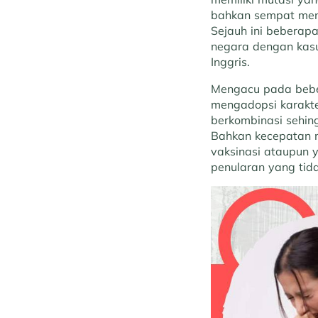
bahkan sempat meng
Sejauh ini beberap
negara dengan kasus
Inggris.
Mengacu pada beber
mengadopsi karakter
berkombinasi sehin
Bahkan kecepatan m
vaksinasi ataupun y
penularan yang tida