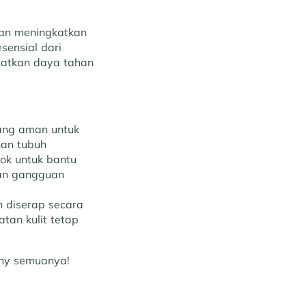
gan meningkatkan
sensial dari
katkan daya tahan
yang aman untuk
han tubuh
cok untuk bantu
dan gangguan
h diserap secara
tan kulit tetap
lthy semuanya!