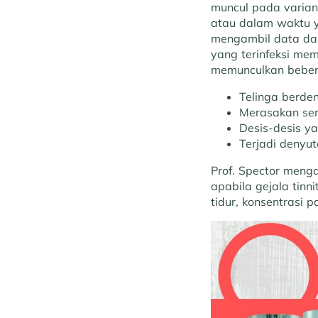
muncul pada varian 
atau dalam waktu ya
mengambil data dar
yang terinfeksi mem
memunculkan bebera
Telinga berde
Merasakan se
Desis-desis y
Terjadi denyu
Prof. Spector meng
apabila gejala tinn
tidur, konsentrasi