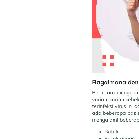
Bagaimana deng
Berbicara mengenai
varian-varian sebe
terinfeksi virus ini
ada beberapa pasie
mengalami beberapa
Batuk
Sesak napas