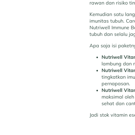
rawan dan risiko tin
Kemudian satu lang
imunitas tubuh. Ca
Nutriwell Immune B
tubuh dan selalu ja
Apa saja isi paketn
Nutriwell Vit
lambung dan m
Nutriwell Vita
tingkatkan im
pernapasan.
Nutriwell Vita
maksimal oleh
sehat dan cant
Jadi stok vitamin e