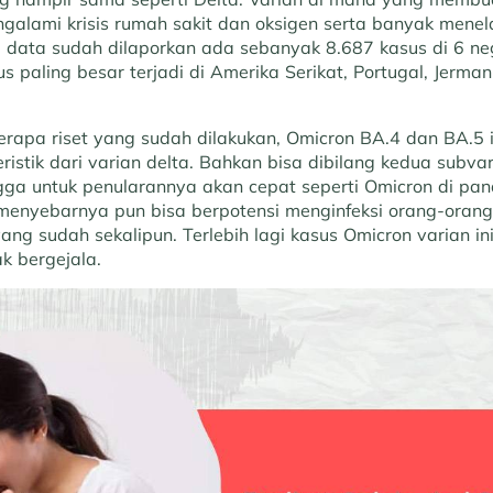
alami krisis rumah sakit dan oksigen serta banyak menela
a data sudah dilaporkan ada sebanyak 8.687 kasus di 6 n
 paling besar terjadi di Amerika Serikat, Portugal, Jerman
apa riset yang sudah dilakukan, Omicron BA.4 dan BA.5 i
istik dari varian delta. Bahkan bisa dibilang kedua subvari
gga untuk penularannya akan cepat seperti Omicron di pa
enyebarnya pun bisa berpotensi menginfeksi orang-oran
ang sudah sekalipun. Terlebih lagi kasus Omicron varian in
k bergejala.