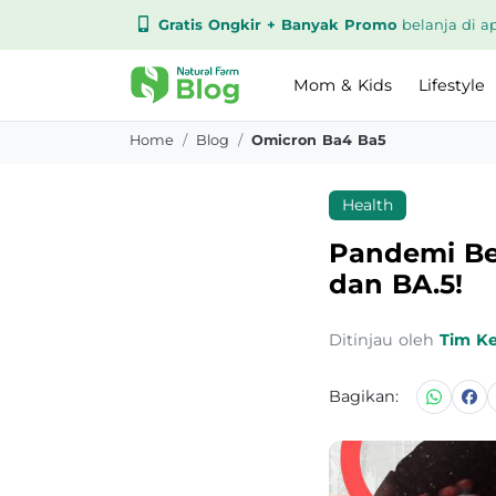
Gratis Ongkir + Banyak Promo
belanja di ap
Mom & Kids
Lifestyle
Home
Blog
Omicron Ba4 Ba5
Health
Pandemi Be
dan BA.5!
Ditinjau oleh
Tim K
Bagikan: