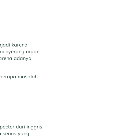
rjadi karena
u menyerang organ
karena adanya
eberapa masalah
pector dari inggris
 serius yang