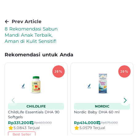
Prev Article
8 Rekomendasi Sabun
Mandi Anak Terbaik,
Aman di Kulit Sensitif!
Rekomendasi untuk Anda
CHILDLIFE
NORDIC
ChildLife Essentials DHA 90
Nordic Baby DHA 60 ml
Softgels
Rp331.200
Rp414.000
Rp460.000
Rp575.000
5.0
843 Terjual
5.0
579 Terjual
Best Seller