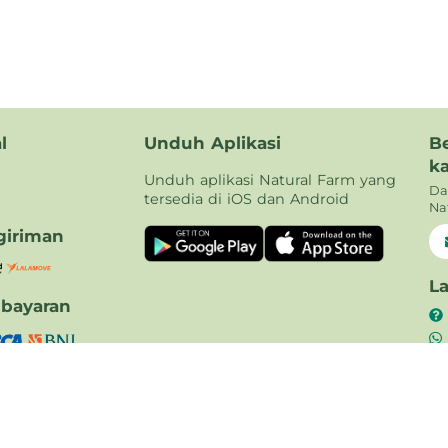
l
Unduh Aplikasi
B
k
Unduh aplikasi Natural Farm yang
Da
tersedia di iOS dan Android
Na
iriman
L
bayaran