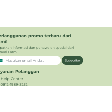
erlangganan promo terbaru dari
ami!
patkan informasi dan penawaran spesial dari
tural Farm
Subscribe
ayanan Pelanggan
Help Center
0812-1989-3252
021 - 5665 794
support@naturalfarm.id