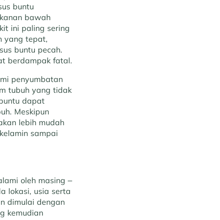
sus buntu
i kanan bawah
t ini paling sering
 yang tepat,
sus buntu pecah.
at berdampak fatal.
lami penyumbatan
lam tubuh yang tidak
 buntu dapat
buh. Meskipun
 akan lebih mudah
s kelamin sampai
lami oleh masing –
 lokasi, usia serta
an dimulai dengan
ng kemudian