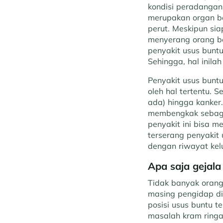
kondisi peradangan
merupakan organ be
perut. Meskipun sia
menyerang orang be
penyakit usus bunt
Sehingga, hal inil
Penyakit usus bunt
oleh hal tertentu. 
ada) hingga kanker.
membengkak sebagai
penyakit ini bisa 
terserang penyakit 
dengan riwayat kel
Apa saja
gejala
Tidak banyak orang
masing pengidap dik
posisi usus buntu t
masalah kram ringa