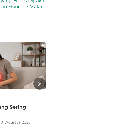
 yang Harus Dipakai
utan Skincare Malam
Health
10 Makanan Berserat Tinggi unt
agar Kenyang Lebih Lama
yang Sering
•
01 Agustus 2026
Ditulis oleh
Ariq Yusron Fathoni
31 Juli 20