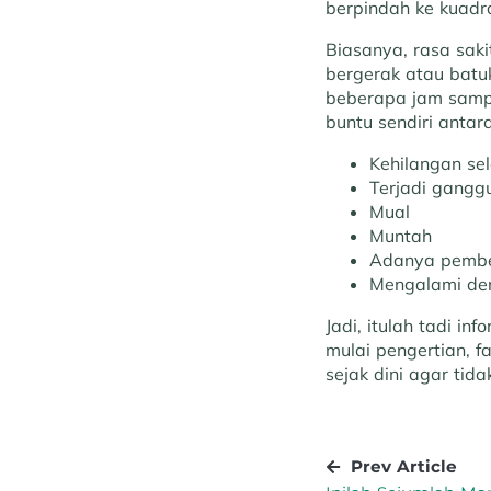
berpindah ke kuadr
Biasanya, rasa saki
bergerak atau batu
beberapa jam sampai
buntu sendiri antara
Kehilangan sel
Terjadi gangg
Mual
Muntah
Adanya pembe
Mengalami de
Jadi, itulah tadi i
mulai pengertian, 
sejak dini agar tid
Prev Article