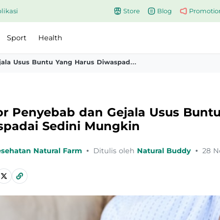
likasi
Store
Blog
Promotio
Sport
Health
Simak Faktor Penyebab Dan Gejala Usus Buntu Yang Harus Diwaspadai Sedini Mungkin
or Penyebab dan Gejala Usus Bunt
spadai Sedini Mungkin
esehatan Natural Farm
•
Ditulis oleh
Natural Buddy
•
28 N