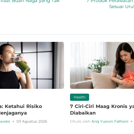
nfaat Buah Naga yang Tak
7 Produk Perawatan
Sesuai Ur
Health
: Ketahui Risiko
7 Ciri-Ciri Maag Kronis 
Menjaganya
Diabaikan
•
•
urwoko
03 Agustus 2026
Ditulis oleh
Ariq Yusron Fathoni