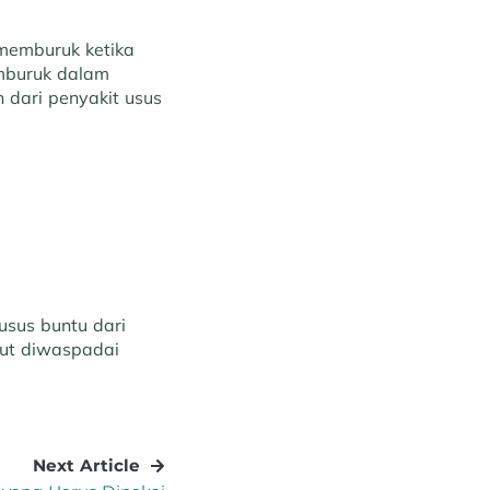
n memburuk ketika
emburuk dalam
 dari penyakit usus
usus buntu dari
tut diwaspadai
Next Article