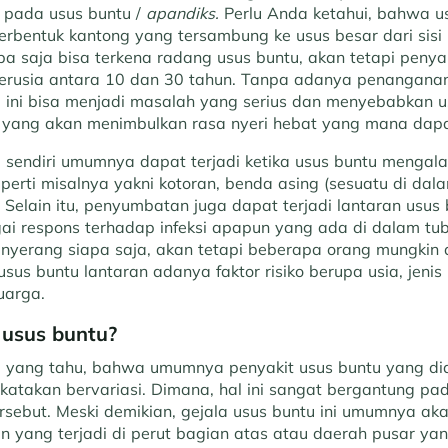
 pada usus buntu /
apandiks.
Perlu Anda ketahui, bahwa u
rbentuk kantong yang tersambung ke usus besar dari sis
pa saja bisa terkena radang usus buntu, akan tetapi penyaki
rusia antara 10 dan 30 tahun. Tanpa adanya penanganan
u ini bisa menjadi masalah yang serius dan menyebabkan u
ah yang akan menimbulkan rasa nyeri hebat yang mana dap
u sendiri umumnya dapat terjadi ketika usus buntu menga
Seperti misalnya yakni kotoran, benda asing (sesuatu di da
 Selain itu, penyumbatan juga dapat terjadi lantaran usus
 respons terhadap infeksi apapun yang ada di dalam tu
menyerang siapa saja, akan tetapi beberapa orang mungkin
usus buntu lantaran adanya faktor risiko berupa usia, jeni
uarga.
 usus buntu
?
 yang tahu, bahwa umumnya penyakit usus buntu yang dia
atakan bervariasi. Dimana, hal ini sangat bergantung pada
ersebut. Meski demikian, gejala usus buntu ini umumnya ak
n yang terjadi di perut bagian atas atau daerah pusar ya