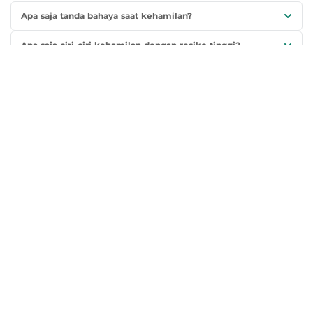
Apa saja tanda bahaya saat kehamilan?
Apa saja ciri-ciri kehamilan dengan resiko tinggi?
Apa saja yang membahayakan kehamilan?
Referensi
Tag:
Tanda Bahaya Kehamilan
Artikel Terkait