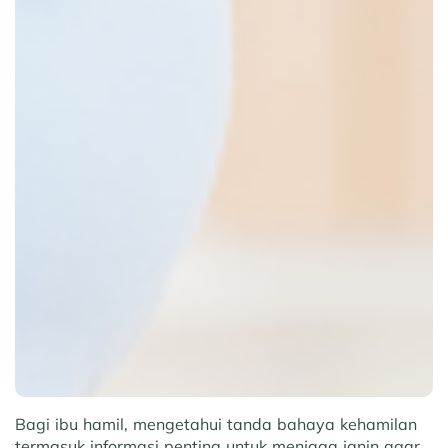
Bagi ibu hamil, mengetahui tanda bahaya kehamilan
termasuk informasi penting untuk menjaga janin agar