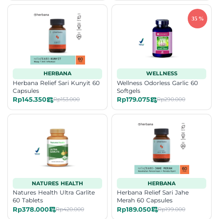
HERBANA
WELLNESS
Herbana Relief Sari Kunyit 60
Wellness Odorless Garlic 60
Capsules
Softgels
Rp145.350
Rp179.075
Rp153.000
Rp290.000
NATURES HEALTH
HERBANA
Natures Health Ultra Garlite
Herbana Relief Sari Jahe
60 Tablets
Merah 60 Capsules
Rp378.000
Rp189.050
Rp420.000
Rp199.000