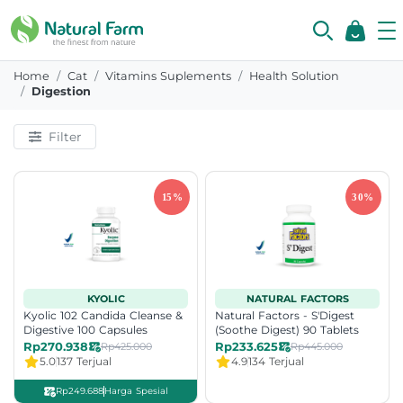
Home
Cat
Vitamins Suplements
Health Solution
Digestion
Filter
KYOLIC
NATURAL FACTORS
Kyolic 102 Candida Cleanse &
Natural Factors - S'Digest
Digestive 100 Capsules
(Soothe Digest) 90 Tablets
Rp270.938
Rp233.625
Rp425.000
Rp445.000
5.0
137 Terjual
4.9
134 Terjual
Rp249.688
Harga Spesial