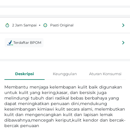
•
2 Jam Sampai
Pasti Original
Terdaftar BPOM
Informasi Produk
Deskripsi
Keunggulan
Aturan Konsumsi
Membantu menjaga kelembapan kulit baik digunakan
untuk kulit yang kering,kasar, dan bersisik juga
melindungi tubuh dari radikal bebas berbahaya yang
dapat meningkatkan penuaan dini,mendukung
keseimbangan kimiawi kulit secara alami, melembutkan
kulit dan mengencangkan kulit dan lapisan lemak
dibawahnya,mencegah keriput,kulit kendor dan bercak-
bercak penuaan