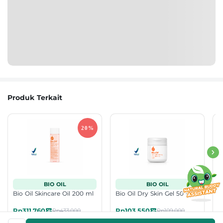
Produk Terkait
BIO OIL
BIO OIL
Bio Oil Skincare Oil 200 ml
Bio Oil Dry Skin Gel 50 ml
B
Rp311.760
Rp103.550
R
Rp433.000
Rp109.000
5.0
537 Terjual
5.0
504 Terjual