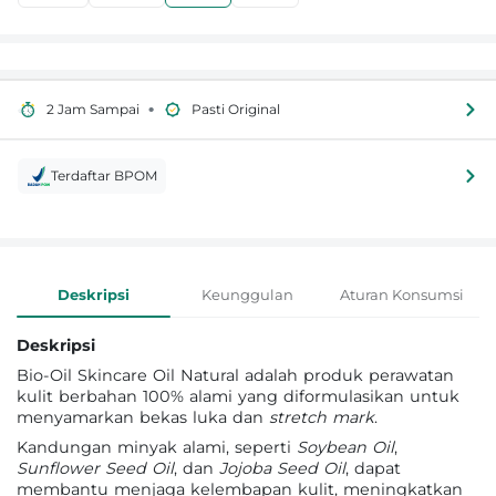
•
2 Jam Sampai
Pasti Original
Terdaftar BPOM
Informasi Produk
Deskripsi
Keunggulan
Aturan Konsumsi
Deskripsi
Bio-Oil Skincare Oil Natural adalah produk perawatan
kulit berbahan 100% alami yang diformulasikan untuk
menyamarkan bekas luka dan
stretch mark
.
Kandungan minyak alami, seperti
Soybean Oil
,
Sunflower Seed Oil
, dan
Jojoba Seed Oil
, dapat
membantu menjaga kelembapan kulit, meningkatkan