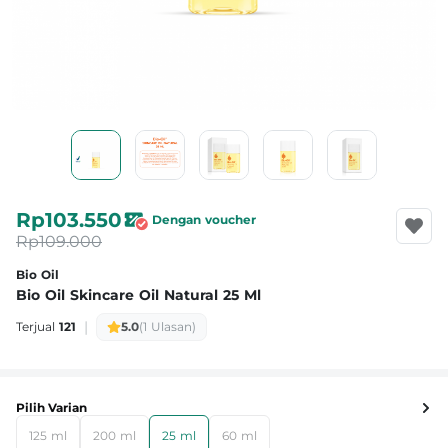
Rp103.550
Dengan voucher
Rp109.000
Bio Oil
Bio Oil Skincare Oil Natural 25 Ml
|
Terjual
121
5.0
(1 Ulasan)
Pilih Varian
125 ml
200 ml
25 ml
60 ml