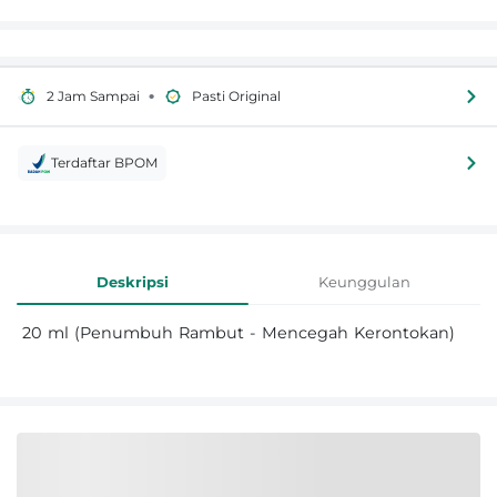
•
2 Jam Sampai
Pasti Original
Terdaftar BPOM
Informasi Produk
Deskripsi
Keunggulan
20 ml (Penumbuh Rambut - Mencegah Kerontokan)