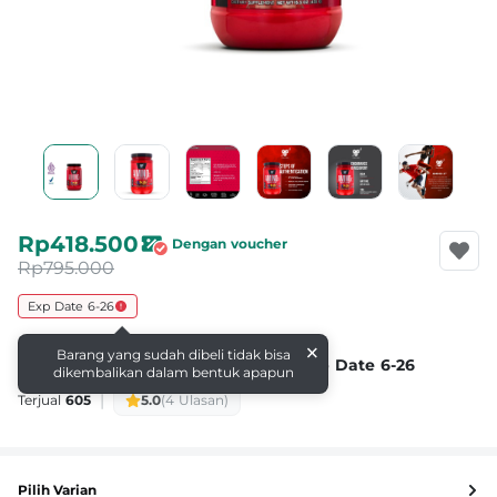
Rp418.500
Dengan voucher
Rp795.000
Exp Date 6-26
BSN
×
Barang yang sudah dibeli tidak bisa
BSN AMINO X Fruit Punch 435 Gr Exp Date 6-26
dikembalikan dalam bentuk apapun
|
Terjual
605
5.0
(4 Ulasan)
Pilih Varian