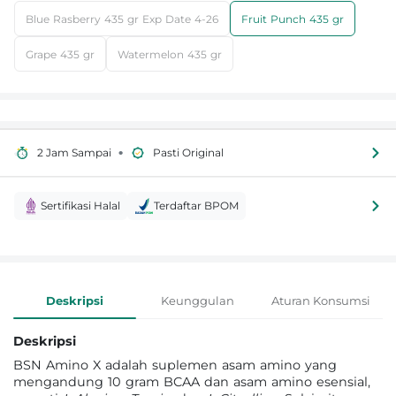
Blue Rasberry 435 gr Exp Date 4-26
Fruit Punch 435 gr
Grape 435 gr
Watermelon 435 gr
•
2 Jam Sampai
Pasti Original
Sertifikasi Halal
Terdaftar BPOM
Informasi Produk
Deskripsi
Keunggulan
Aturan Konsumsi
Deskripsi
BSN Amino X adalah suplemen asam amino yang
mengandung 10 gram BCAA dan asam amino esensial,