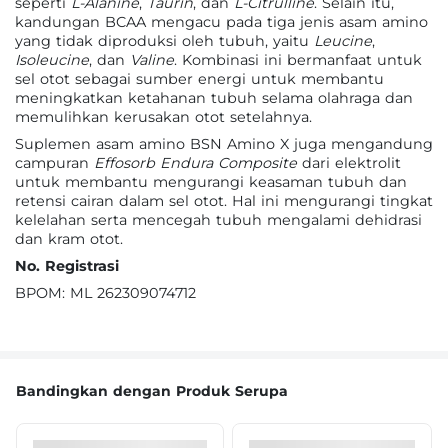
seperti
L-Alanine
,
Taurin
,
dan
L-Citrulline
. Selain itu,
kandungan BCAA mengacu pada tiga jenis asam amino
yang tidak diproduksi oleh tubuh, yaitu
Leucine
,
Isoleucine
, dan
Valine
. Kombinasi ini bermanfaat untuk
sel otot sebagai sumber energi untuk membantu
meningkatkan ketahanan tubuh selama olahraga dan
memulihkan kerusakan otot setelahnya.
Suplemen asam amino BSN Amino X juga mengandung
campuran
Effosorb Endura Composite
dari elektrolit
untuk membantu mengurangi keasaman tubuh dan
retensi cairan dalam sel otot. Hal ini mengurangi tingkat
kelelahan serta mencegah tubuh mengalami dehidrasi
dan kram otot.
No. Registrasi
BPOM: ML 262309074712
Bandingkan dengan Produk Serupa