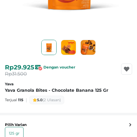
Rp29.925
Dengan voucher
Rp31.500
Yava
Yava Granola Bites - Chocolate Banana 125 Gr
|
Terjual
115
5.0
(2 Ulasan)
Pilih Varian
125 gr