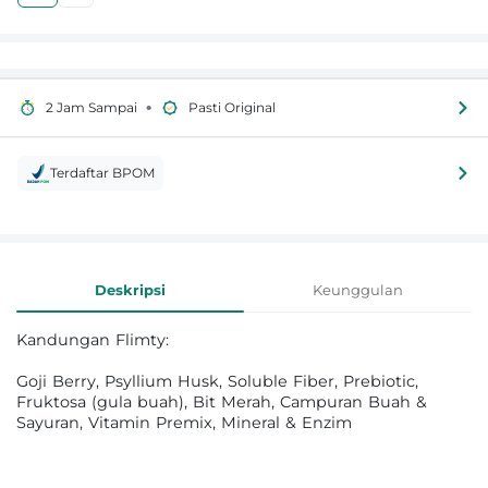
•
2 Jam Sampai
Pasti Original
Terdaftar BPOM
Informasi Produk
Deskripsi
Keunggulan
Kandungan Flimty:
Goji Berry, Psyllium Husk, Soluble Fiber, Prebiotic,
Fruktosa (gula buah), Bit Merah, Campuran Buah &
Sayuran, Vitamin Premix, Mineral & Enzim