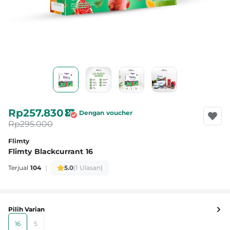
Rp257.830
Dengan voucher
Rp295.000
Flimty
Flimty Blackcurrant 16
|
Terjual
104
5.0
(1 Ulasan)
Pilih Varian
16
5