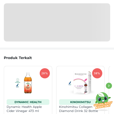
Produk Terkait
DYNAMIC HEALTH
KINOHIMITSU
Dynamic Health Apple
Kinohimitsu Collagen
B
Cider Vinegar 473 ml
Diamond Drink 32 Bottle
S