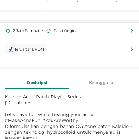
•
2 Jam Sampai
Pasti Original
Terdaftar BPOM
Informasi Produk
Deskripsi
Keunggulan
Kaleido Acne Patch Playful Series
[20 patches]
Let’s have fun while healing your acne
#MakeAcneFun #YouAreWorthy
Diformulasikan dengan bahan OG Acne patch Kaleido -
dengan teknologi hydrocolloid untuk menyerap isi
jerawat kamu!