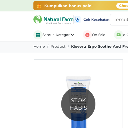
Gratis Ongkir + Banyak Promo
belanja di ap
Kumpulkan bonus poin!
Chec
Cek Kesehatan
Semua Kategori
On Sale
e-
Home
Product
Kleveru Ergo Soothe And Fr
STOK
HABIS