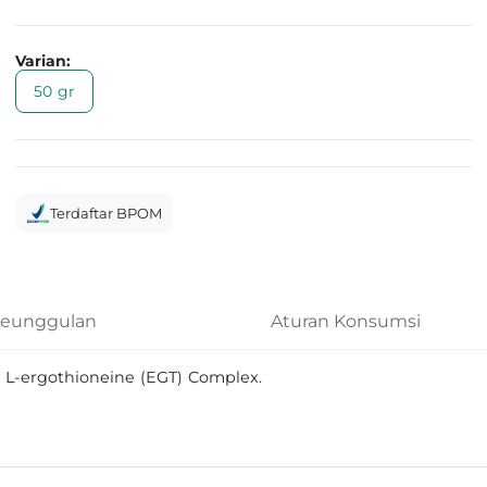
Varian:
50 gr
Terdaftar BPOM
eunggulan
Aturan Konsumsi
L-ergothioneine (EGT) Complex.