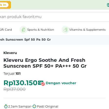
likasi
k In
Gift Card
Sports & Nutrition
Vitamins & Supplements
esh Sunscreen Spf 50 Pa 50 Gr
Kleveru
Kleveru Ergo Soothe And Fresh
Sunscreen SPF 50+ PA+++ 50 Gr
Terjual
101
Rp130.150
Dengan voucher
Rp137.000
2 Jam Sampai
Pasti Original