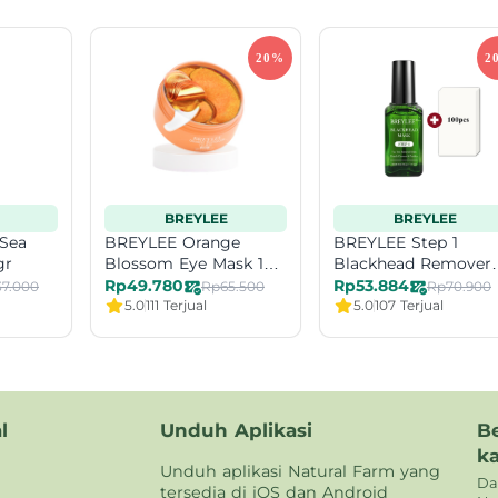
BREYLEE
BREYLEE
 Sea
BREYLEE Orange
BREYLEE Step 1
gr
Blossom Eye Mask 181
Blackhead Remover
gr
Mask 17 ml
Rp49.780
Rp53.884
37.000
Rp65.500
Rp70.900
5.0
111 Terjual
5.0
107 Terjual
l
Unduh Aplikasi
B
k
Unduh aplikasi Natural Farm yang
Da
tersedia di iOS dan Android