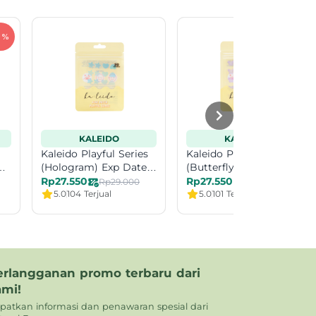
KALEIDO
KALEIDO
Kaleido Playful Series
Kaleido Playful Series
(Hologram) Exp Date
(Butterfly&Flower) Exp
11-26
Date 1-27
Rp27.550
Rp27.550
Rp29.000
Rp29.000
5.0
104 Terjual
5.0
101 Terjual
erlangganan promo terbaru dari
ami!
patkan informasi dan penawaran spesial dari