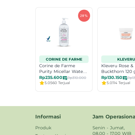
CORINE DE FARME
KLEVERU
Corine de Farme
Kleveru Rose &
Purity Micellar Water
Buckthorn 120 
500 ml Exp Date 12-26
Rp235.600
Rp130.150
Rp310.000
Rp1
5.0
560 Terjual
5.0
114 Terjual
Informasi
Jam Operasiona
Produk
Senin - Jumat,
08.00 - 17.00 WIB