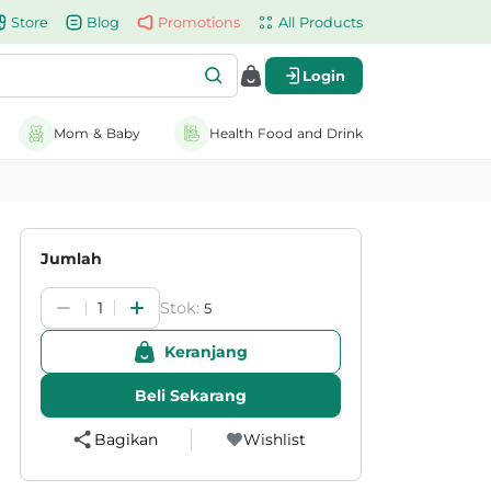
Store
Blog
Promotions
All Products
Login
Mom & Baby
Health Food and Drink
Jumlah
Stok:
1
5
Keranjang
Beli Sekarang
Bagikan
Wishlist