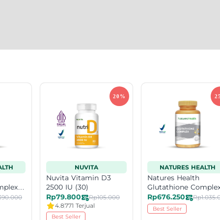
ALTH
NUVITA
NATURES HEALTH
Nuvita Vitamin D3
Natures Health
mplex
2500 IU (30)
Glutathione Comple
60 caps
Rp79.800
Rp676.250
390.000
Rp105.000
4.8
771 Terjual
Best Seller
Best Seller