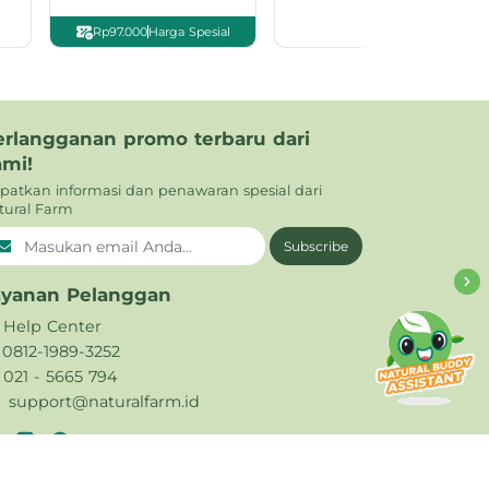
Rp97.000
Harga Spesial
erlangganan promo terbaru dari
ami!
patkan informasi dan penawaran spesial dari
tural Farm
Subscribe
ayanan Pelanggan
Help Center
0812-1989-3252
021 - 5665 794
support@naturalfarm.id