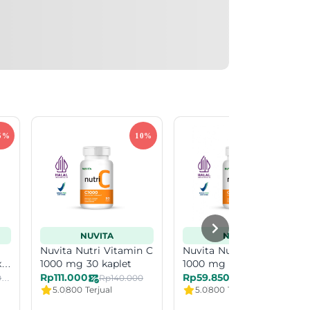
NUVITA
NUVITA
Nuvita Nutri Vitamin C
Nuvita Nutri Vitamin C
x
1000 mg 30 kaplet
1000 mg 30 kaplet Exp
Date 11-26
Rp111.000
Rp59.850
Rp1.035.000
Rp140.000
Rp140.000
5.0
800 Terjual
5.0
800 Terjual