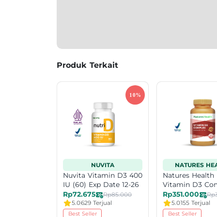
Produk Terkait
NUVITA
NATURES HE
Nuvita Vitamin D3 400
Natures Health
IU (60) Exp Date 12-26
Vitamin D3 Co
(60)
Rp72.675
Rp351.000
Rp85.000
Rp
5.0
629 Terjual
5.0
155 Terjual
Best Seller
Best Seller