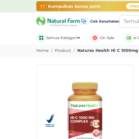
Gratis Ongkir + Banyak Promo
belanja di ap
Kumpulkan bonus poin!
Chec
Cek Kesehatan
Semua Kategori
On Sale
e-
Home
Product
Natures Health Hi C 1000mg