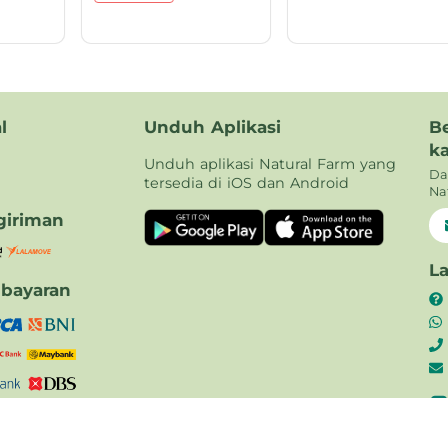
l
Unduh Aplikasi
B
k
Unduh aplikasi Natural Farm yang
Da
tersedia di iOS dan Android
Na
iriman
L
bayaran