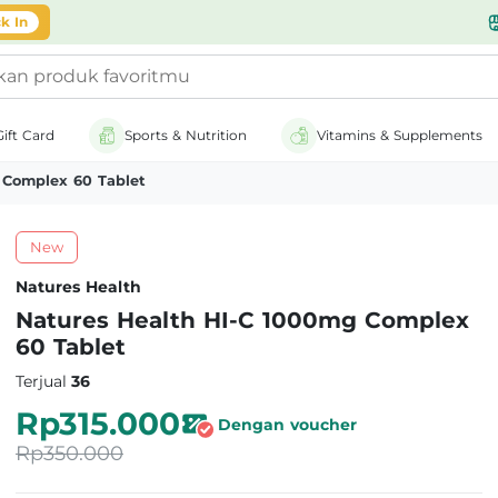
likasi
k In
Gift Card
Sports & Nutrition
Vitamins & Supplements
 Complex 60 Tablet
New
Natures Health
Natures Health HI-C 1000mg Complex
60 Tablet
Terjual
36
Rp315.000
Dengan voucher
Rp350.000