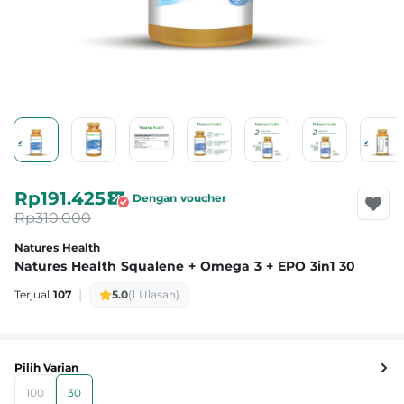
Rp191.425
Dengan voucher
Rp310.000
Natures Health
Natures Health Squalene + Omega 3 + EPO 3in1 30
|
Terjual
107
5.0
(1 Ulasan)
Pilih Varian
100
30