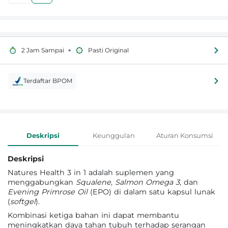
•
2 Jam Sampai
Pasti Original
Terdaftar BPOM
Informasi Produk
Deskripsi
Keunggulan
Aturan Konsumsi
Deskripsi
Natures Health 3 in 1 adalah suplemen yang
menggabungkan
Squalene
,
Salmon Omega 3
, dan
Evening Primrose Oil
(EPO) di dalam satu kapsul lunak
(
softgel
).
Kombinasi ketiga bahan ini dapat membantu
meningkatkan daya tahan tubuh terhadap serangan