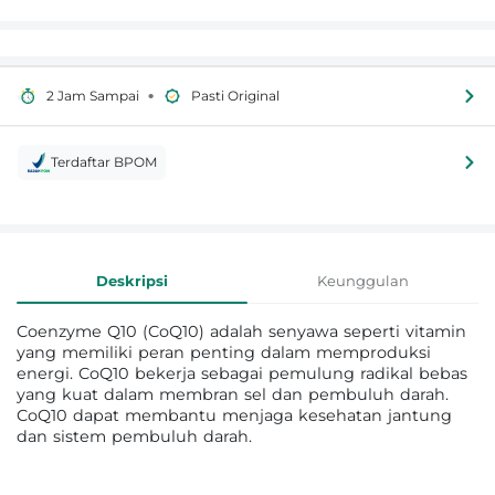
•
2 Jam Sampai
Pasti Original
Terdaftar BPOM
Informasi Produk
Deskripsi
Keunggulan
Coenzyme Q10 (CoQ10) adalah senyawa seperti vitamin
yang memiliki peran penting dalam memproduksi
energi. CoQ10 bekerja sebagai pemulung radikal bebas
yang kuat dalam membran sel dan pembuluh darah.
CoQ10 dapat membantu menjaga kesehatan jantung
dan sistem pembuluh darah.