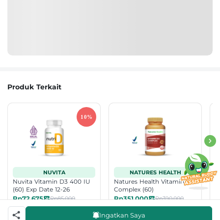
Produk Terkait
NUVITA
NATURES HEALTH
Nuvita Vitamin D3 400 IU
Natures Health Vitamin D3
N
(60) Exp Date 12-26
Complex (60)
(
Rp72.675
Rp351.000
R
Rp85.000
Rp390.000
5.0
629 Terjual
5.0
155 Terjual
Ingatkan Saya
Best Seller
Best Seller