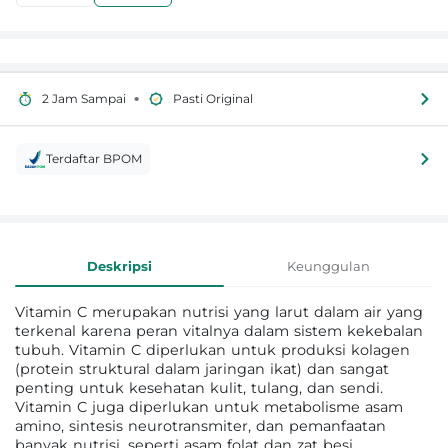
•
2 Jam Sampai
Pasti Original
Terdaftar BPOM
Informasi Produk
Deskripsi
Keunggulan
Vitamin C merupakan nutrisi yang larut dalam air yang
terkenal karena peran vitalnya dalam sistem kekebalan
tubuh. Vitamin C diperlukan untuk produksi kolagen
(protein struktural dalam jaringan ikat) dan sangat
penting untuk kesehatan kulit, tulang, dan sendi.
Vitamin C juga diperlukan untuk metabolisme asam
amino, sintesis neurotransmiter, dan pemanfaatan
banyak nutrisi, seperti asam folat dan zat besi.