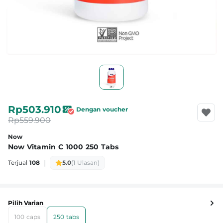
Rp503.910
Dengan voucher
Rp559.900
Now
Now Vitamin C 1000 250 Tabs
|
Terjual
108
5.0
(1 Ulasan)
Pilih Varian
100 caps
250 tabs