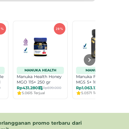
MANUKA HEALTH
MANUKA FARM
le
Manuka Health Honey
Manuka Farm Honey
l
MGO 115+ 250 gr
MGS 5+ 1000 gr
Rp431.280
Rp1.063.125
0
Rp599.000
Rp1.575.000
5.0
615 Terjual
5.0
571 Terjual
erlangganan promo terbaru dari