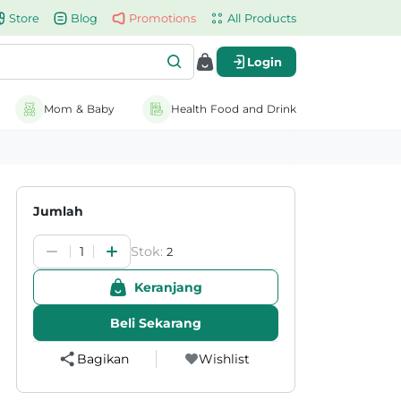
Store
Blog
Promotions
All Products
Login
Mom & Baby
Health Food and Drink
Jumlah
Stok:
1
2
Keranjang
Beli Sekarang
Bagikan
Wishlist