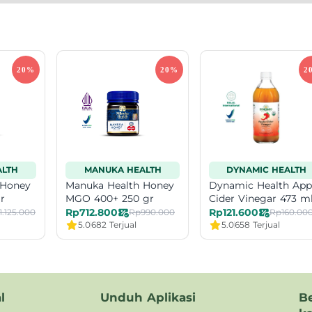
LTH
MANUKA HEALTH
DYNAMIC HEALTH
 Honey
Manuka Health Honey
Dynamic Health App
r
MGO 400+ 250 gr
Cider Vinegar 473 m
Rp712.800
Rp121.600
1.125.000
Rp990.000
Rp160.00
5.0
682 Terjual
5.0
658 Terjual
l
Unduh Aplikasi
B