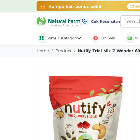
Gratis Ongkir + Banyak Promo
belanja di ap
Kumpulkan bonus poin!
Chec
Cek Kesehatan
Semua Kategori
On Sale
e-
Home
Product
Nutify Trial Mix 7 Wonder 6