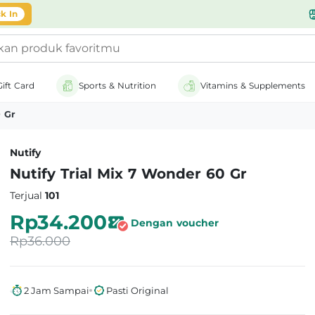
likasi
k In
Gift Card
Sports & Nutrition
Vitamins & Supplements
0 Gr
Nutify
Nutify Trial Mix 7 Wonder 60 Gr
Terjual
101
Rp34.200
Dengan voucher
Rp36.000
2 Jam Sampai
Pasti Original