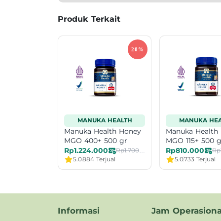
Produk Terkait
MANUKA HEALTH
MANUKA HEA
Manuka Health Honey
Manuka Health
MGO 400+ 500 gr
MGO 115+ 500 g
Rp1.224.000
Rp810.000
Rp1.700.000
Rp
5.0
884 Terjual
5.0
733 Terjual
Informasi
Jam Operasiona