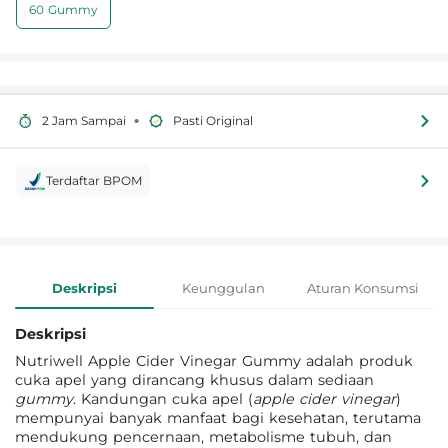
60 Gummy
•
2 Jam Sampai
Pasti Original
Terdaftar BPOM
Informasi Produk
Deskripsi
Keunggulan
Aturan Konsumsi
Deskripsi
Nutriwell Apple Cider Vinegar Gummy adalah produk
cuka apel yang dirancang khusus dalam sediaan
gummy
. Kandungan cuka apel (
apple cider vinegar
)
mempunyai banyak manfaat bagi kesehatan, terutama
mendukung pencernaan, metabolisme tubuh, dan